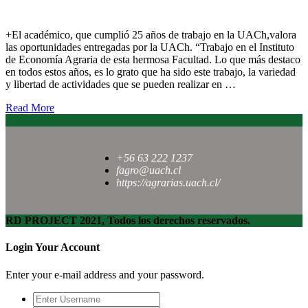
la formación de estudiantes”
+El académico, que cumplió 25 años de trabajo en la UACh,valora
las oportunidades entregadas por la UACh. “Trabajo en el Instituto
de Economía Agraria de esta hermosa Facultad. Lo que más destaco
en todos estos años, es lo grato que ha sido este trabajo, la variedad
y libertad de actividades que se pueden realizar en …
Read More
+56 63 222 1237
fagro@uach.cl
https://agrarias.uach.cl/
RD PROJECT 2021, Todos los derechos reservados.
Login Your Account
Enter your e-mail address and your password.