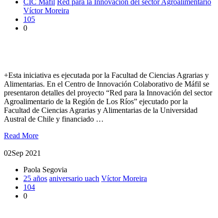
CIC Máfil
Red para la Innovación del sector Agroalimentario
Víctor Moreira
105
0
Presentaron proyecto Red para la Innovación del sector
Agroalimentario
+Esta iniciativa es ejecutada por la Facultad de Ciencias Agrarias y
Alimentarias. En el Centro de Innovación Colaborativo de Máfil se
presentaron detalles del proyecto “Red para la Innovación del sector
Agroalimentario de la Región de Los Ríos” ejecutado por la
Facultad de Ciencias Agrarias y Alimentarias de la Universidad
Austral de Chile y financiado …
Read More
02
Sep 2021
Paola Segovia
25 años
aniversario uach
Víctor Moreira
104
0
Víctor Moreira: “Espero seguir trabajando en proyectos y en