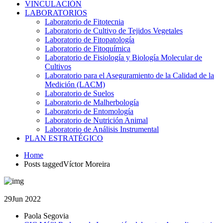
VINCULACIÓN
LABORATORIOS
Laboratorio de Fitotecnia
Laboratorio de Cultivo de Tejidos Vegetales
Laboratorio de Fitopatología
Laboratorio de Fitoquímica
Laboratorio de Fisiología y Biología Molecular de
Cultivos
Laboratorio para el Aseguramiento de la Calidad de la
Medición (LACM)
Laboratorio de Suelos
Laboratorio de Malherbología
Laboratorio de Entomología
Laboratorio de Nutrición Animal
Laboratorio de Análisis Instrumental
PLAN ESTRATÉGICO
Home
Posts taggedVíctor Moreira
29
Jun 2022
Paola Segovia