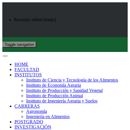
Recently added item(s)
Toggle navigation
HOME
FACULTAD
INSTITUTOS
Instituto de Ciencia y Tecnología de los Alimentos
Instituto de Economía Agraria
Instituto de Producción y Sanidad Vegetal
Instituto de Producción Animal
Instituto de Ingeniería Agraria y Suelos
CARRERAS
Agronomía
Ingeniería en Alimentos
POSTGRADO
INVESTIGACIÓN