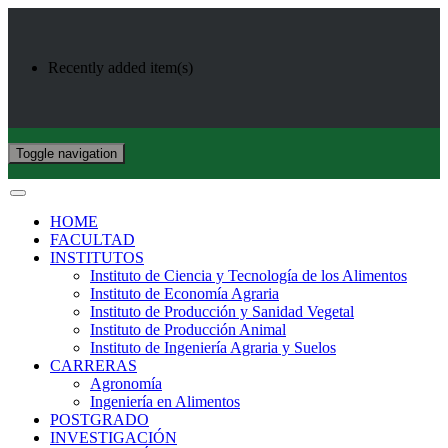
Recently added item(s)
Toggle navigation
HOME
FACULTAD
INSTITUTOS
Instituto de Ciencia y Tecnología de los Alimentos
Instituto de Economía Agraria
Instituto de Producción y Sanidad Vegetal
Instituto de Producción Animal
Instituto de Ingeniería Agraria y Suelos
CARRERAS
Agronomía
Ingeniería en Alimentos
POSTGRADO
INVESTIGACIÓN