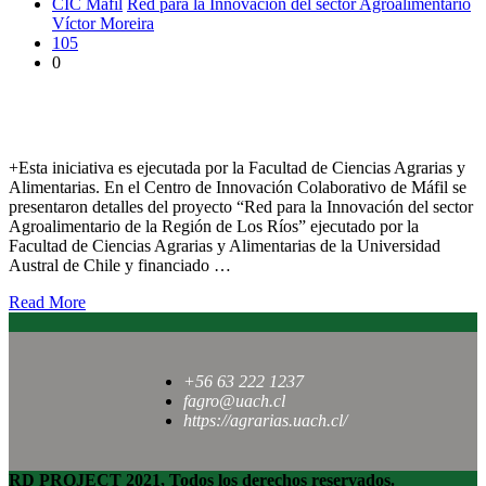
CIC Máfil
Red para la Innovación del sector Agroalimentario
Víctor Moreira
105
0
Presentaron proyecto Red para la Innovación del sector
Agroalimentario
+Esta iniciativa es ejecutada por la Facultad de Ciencias Agrarias y
Alimentarias. En el Centro de Innovación Colaborativo de Máfil se
presentaron detalles del proyecto “Red para la Innovación del sector
Agroalimentario de la Región de Los Ríos” ejecutado por la
Facultad de Ciencias Agrarias y Alimentarias de la Universidad
Austral de Chile y financiado …
Read More
+56 63 222 1237
fagro@uach.cl
https://agrarias.uach.cl/
RD PROJECT 2021, Todos los derechos reservados.