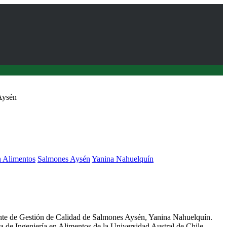
Aysén
n Alimentos
Salmones Aysén
Yanina Nahuelquín
 el rol de los (as) Ing. en Alimentos en la industria alimentaria
ente de Gestión de Calidad de Salmones Aysén, Yanina Nahuelquín.
ra de Ingeniería en Alimentos de la Universidad Austral de Chile