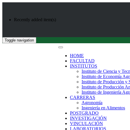
Recently added item(s)
Toggle navigation
HOME
FACULTAD
INSTITUTOS
Instituto de Ciencia y Tec
Instituto de Economía Agr
Instituto de Producción y
Instituto de Producción A
Instituto de Ingeniería Agr
CARRERAS
Agronomía
Ingeniería en Alimentos
POSTGRADO
INVESTIGACIÓN
VINCULACIÓN
LABORATORIOS