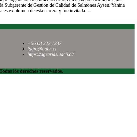
de la Subgerente de Gestión de Calidad de Salmones Aysén, Yanina
 es ex alumna de esta carrera y fue invitada …
+56 63 222 1237
fagro@uach.cl
https://agrarias.uach.cl/
dos los derechos reservados.