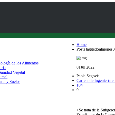
Home
Posts taggedSalmones 
nología de los Alimentos
01
Jul 2022
aria
 Sanidad Vegetal
Paola Segovia
nimal
Carrera de Ingeniería e
aria y Suelos
104
0
Ex alumna expuso sobre
+Se trata de la Subger
Estudiantes de la Carre