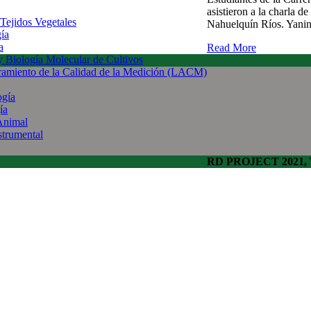
asistieron a la charla 
 Tejidos Vegetales
Nahuelquín Ríos. Yanina
gía
a
Read More
 y Biología Molecular de Cultivos
uramiento de la Calidad de la Medición (LACM)
ogía
ía
Animal
strumental
RD PROJECT 2021, To