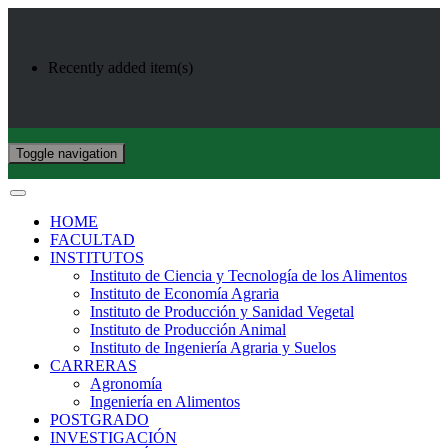
Recently added item(s)
Toggle navigation
HOME
FACULTAD
INSTITUTOS
Instituto de Ciencia y Tecnología de los Alimentos
Instituto de Economía Agraria
Instituto de Producción y Sanidad Vegetal
Instituto de Producción Animal
Instituto de Ingeniería Agraria y Suelos
CARRERAS
Agronomía
Ingeniería en Alimentos
POSTGRADO
INVESTIGACIÓN