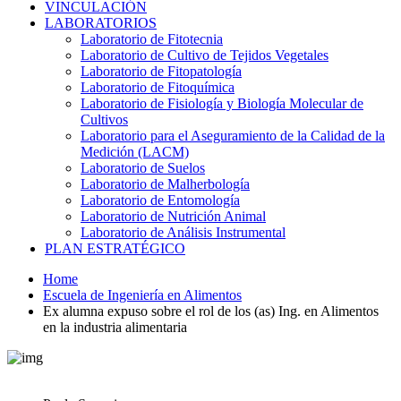
VINCULACIÓN
LABORATORIOS
Laboratorio de Fitotecnia
Laboratorio de Cultivo de Tejidos Vegetales
Laboratorio de Fitopatología
Laboratorio de Fitoquímica
Laboratorio de Fisiología y Biología Molecular de
Cultivos
Laboratorio para el Aseguramiento de la Calidad de la
Medición (LACM)
Laboratorio de Suelos
Laboratorio de Malherbología
Laboratorio de Entomología
Laboratorio de Nutrición Animal
Laboratorio de Análisis Instrumental
PLAN ESTRATÉGICO
Home
Escuela de Ingeniería en Alimentos
Ex alumna expuso sobre el rol de los (as) Ing. en Alimentos
en la industria alimentaria