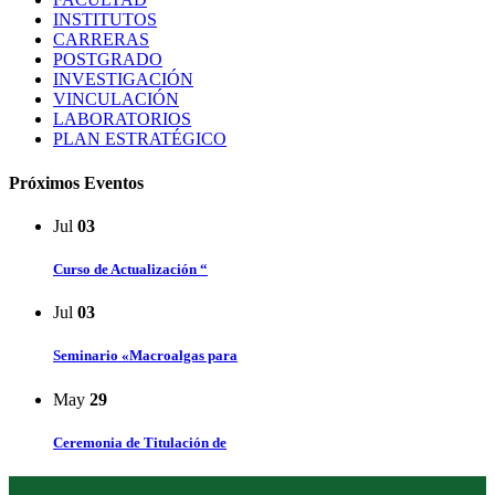
INSTITUTOS
CARRERAS
POSTGRADO
INVESTIGACIÓN
VINCULACIÓN
LABORATORIOS
PLAN ESTRATÉGICO
Próximos Eventos
Jul
03
Curso de Actualización “
Jul
03
Seminario «Macroalgas para
May
29
Ceremonia de Titulación de