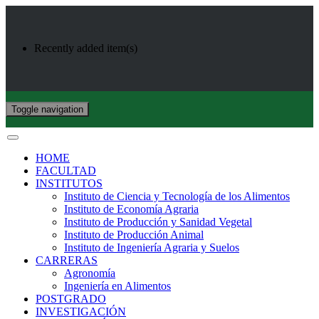
Recently added item(s)
Toggle navigation
HOME
FACULTAD
INSTITUTOS
Instituto de Ciencia y Tecnología de los Alimentos
Instituto de Economía Agraria
Instituto de Producción y Sanidad Vegetal
Instituto de Producción Animal
Instituto de Ingeniería Agraria y Suelos
CARRERAS
Agronomía
Ingeniería en Alimentos
POSTGRADO
INVESTIGACIÓN