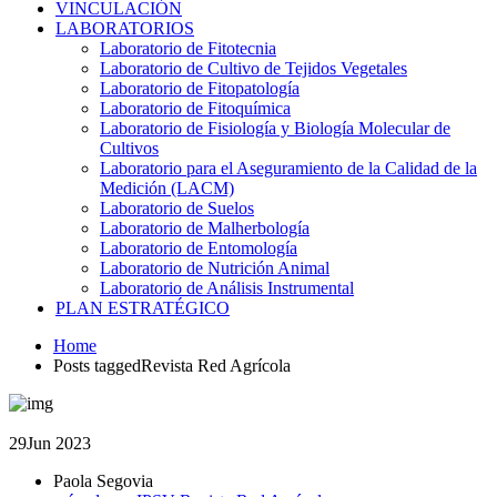
VINCULACIÓN
LABORATORIOS
Laboratorio de Fitotecnia
Laboratorio de Cultivo de Tejidos Vegetales
Laboratorio de Fitopatología
Laboratorio de Fitoquímica
Laboratorio de Fisiología y Biología Molecular de
Cultivos
Laboratorio para el Aseguramiento de la Calidad de la
Medición (LACM)
Laboratorio de Suelos
Laboratorio de Malherbología
Laboratorio de Entomología
Laboratorio de Nutrición Animal
Laboratorio de Análisis Instrumental
PLAN ESTRATÉGICO
Home
Posts taggedRevista Red Agrícola
29
Jun 2023
Paola Segovia