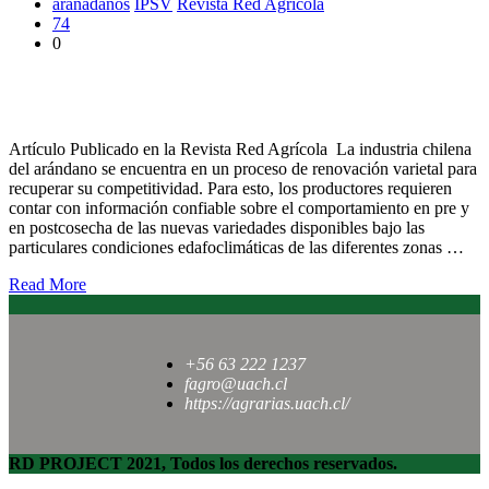
aránadanos
IPSV
Revista Red Agrícola
74
0
Recambio varietal en huertos de arándanos: evaluación de la
variedad ‘Cargo’ en el sur de Chile
Artículo Publicado en la Revista Red Agrícola La industria chilena
del arándano se encuentra en un proceso de renovación varietal para
recuperar su competitividad. Para esto, los productores requieren
contar con información confiable sobre el comportamiento en pre y
en postcosecha de las nuevas variedades disponibles bajo las
particulares condiciones edafoclimáticas de las diferentes zonas …
Read More
+56 63 222 1237
fagro@uach.cl
https://agrarias.uach.cl/
RD PROJECT 2021, Todos los derechos reservados.