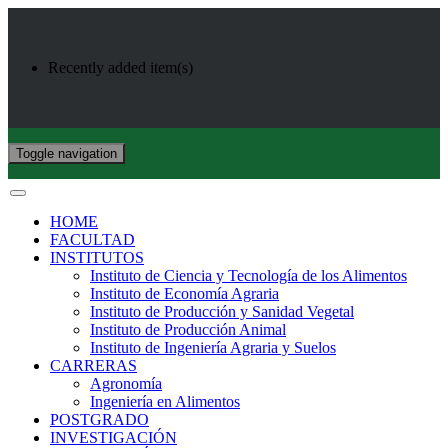
Recently added item(s)
Toggle navigation
HOME
FACULTAD
INSTITUTOS
Instituto de Ciencia y Tecnología de los Alimentos
Instituto de Economía Agraria
Instituto de Producción y Sanidad Vegetal
Instituto de Producción Animal
Instituto de Ingeniería Agraria y Suelos
CARRERAS
Agronomía
Ingeniería en Alimentos
POSTGRADO
INVESTIGACIÓN