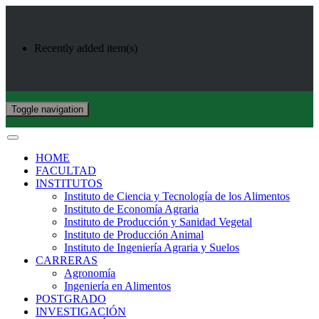
Recently added item(s)
Toggle navigation
HOME
FACULTAD
INSTITUTOS
Instituto de Ciencia y Tecnología de los Alimentos
Instituto de Economía Agraria
Instituto de Producción y Sanidad Vegetal
Instituto de Producción Animal
Instituto de Ingeniería Agraria y Suelos
CARRERAS
Agronomía
Ingeniería en Alimentos
POSTGRADO
INVESTIGACIÓN