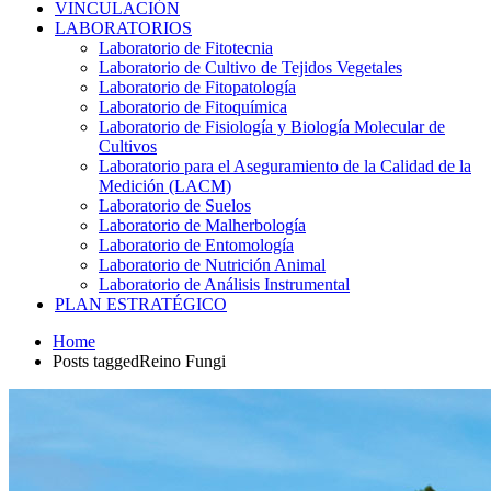
VINCULACIÓN
LABORATORIOS
Laboratorio de Fitotecnia
Laboratorio de Cultivo de Tejidos Vegetales
Laboratorio de Fitopatología
Laboratorio de Fitoquímica
Laboratorio de Fisiología y Biología Molecular de
Cultivos
Laboratorio para el Aseguramiento de la Calidad de la
Medición (LACM)
Laboratorio de Suelos
Laboratorio de Malherbología
Laboratorio de Entomología
Laboratorio de Nutrición Animal
Laboratorio de Análisis Instrumental
PLAN ESTRATÉGICO
Home
Posts taggedReino Fungi