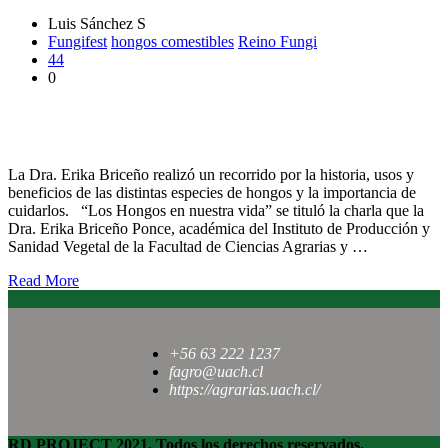
Luis Sánchez S
Fungifest
hongos comestibles
Reino Fungi
44
0
Académica UACh expuso sobre los hongos en nuestra vida en
Festival Fungifest
La Dra. Erika Briceño realizó un recorrido por la historia, usos y
beneficios de las distintas especies de hongos y la importancia de
cuidarlos. “Los Hongos en nuestra vida” se tituló la charla que la
Dra. Erika Briceño Ponce, académica del Instituto de Producción y
Sanidad Vegetal de la Facultad de Ciencias Agrarias y …
Read More
+56 63 222 1237
fagro@uach.cl
https://agrarias.uach.cl/
RD PROJECT 2021, Todos los derechos reservados.