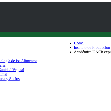
Home
Instituto de Producción
Académica UACh expuso 
nología de los Alimentos
aria
 Sanidad Vegetal
nimal
aria y Suelos