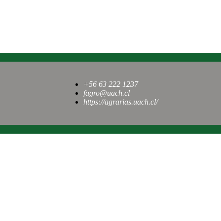
+56 63 222 1237
fagro@uach.cl
https://agrarias.uach.cl/