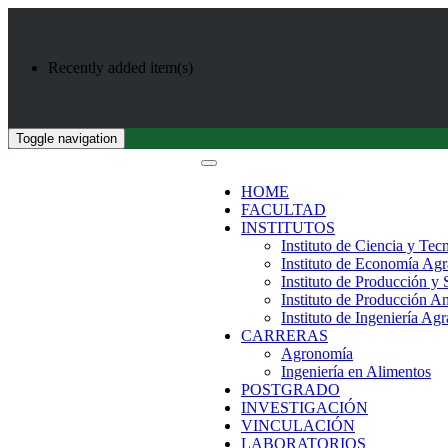
Recently added item(s)
Toggle navigation
HOME
FACULTAD
INSTITUTOS
Instituto de Ciencia y Tec
Instituto de Economía Agr
Instituto de Producción y
Instituto de Producción A
Instituto de Ingeniería Agr
CARRERAS
Agronomía
Ingeniería en Alimentos
POSTGRADO
INVESTIGACIÓN
VINCULACIÓN
LABORATORIOS