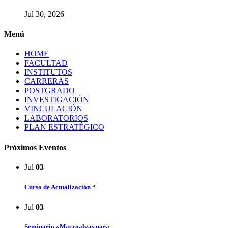
Jul 30, 2026
Menú
HOME
FACULTAD
INSTITUTOS
CARRERAS
POSTGRADO
INVESTIGACIÓN
VINCULACIÓN
LABORATORIOS
PLAN ESTRATÉGICO
Próximos Eventos
Jul
03
Curso de Actualización “
Jul
03
Seminario «Macroalgas para