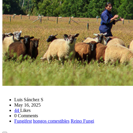
Luis Sánchez S
May 16, 2025
44
Likes
0 Comments
Fungifest
hongos comestibles
Reino Fungi