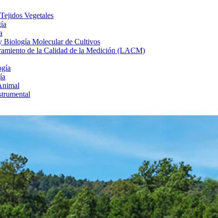
 Tejidos Vegetales
gía
a
 y Biología Molecular de Cultivos
uramiento de la Calidad de la Medición (LACM)
ogía
ía
Animal
strumental