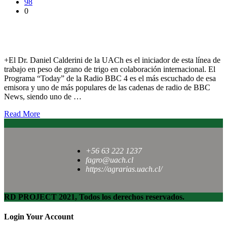
98
0
Radio BBC destaca descubrimiento sobre aumento de tamaño
de grano y rendimientos de trigo
+El Dr. Daniel Calderini de la UACh es el iniciador de esta línea de
trabajo en peso de grano de trigo en colaboración internacional. El
Programa “Today” de la Radio BBC 4 es el más escuchado de esa
emisora y uno de más populares de las cadenas de radio de BBC
News, siendo uno de …
Read More
+56 63 222 1237
fagro@uach.cl
https://agrarias.uach.cl/
RD PROJECT 2021, Todos los derechos reservados.
Login Your Account