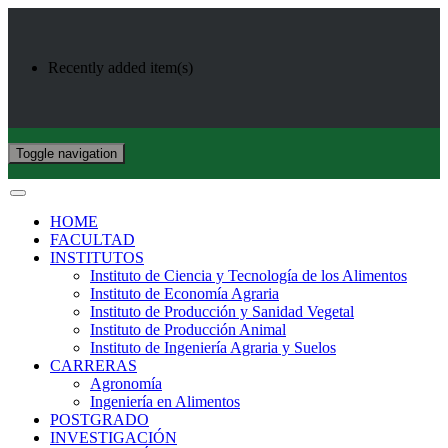
Recently added item(s)
Toggle navigation
HOME
FACULTAD
INSTITUTOS
Instituto de Ciencia y Tecnología de los Alimentos
Instituto de Economía Agraria
Instituto de Producción y Sanidad Vegetal
Instituto de Producción Animal
Instituto de Ingeniería Agraria y Suelos
CARRERAS
Agronomía
Ingeniería en Alimentos
POSTGRADO
INVESTIGACIÓN