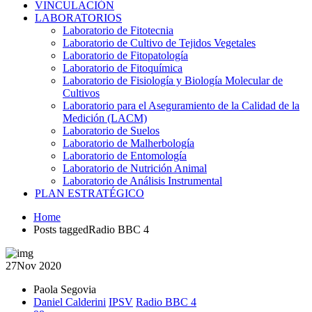
VINCULACIÓN
LABORATORIOS
Laboratorio de Fitotecnia
Laboratorio de Cultivo de Tejidos Vegetales
Laboratorio de Fitopatología
Laboratorio de Fitoquímica
Laboratorio de Fisiología y Biología Molecular de
Cultivos
Laboratorio para el Aseguramiento de la Calidad de la
Medición (LACM)
Laboratorio de Suelos
Laboratorio de Malherbología
Laboratorio de Entomología
Laboratorio de Nutrición Animal
Laboratorio de Análisis Instrumental
PLAN ESTRATÉGICO
Home
Posts taggedRadio BBC 4
27
Nov 2020
Paola Segovia
Daniel Calderini
IPSV
Radio BBC 4