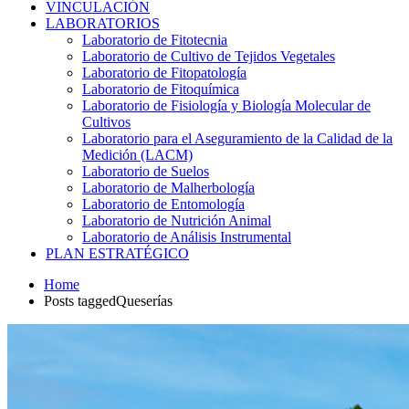
VINCULACIÓN
LABORATORIOS
Laboratorio de Fitotecnia
Laboratorio de Cultivo de Tejidos Vegetales
Laboratorio de Fitopatología
Laboratorio de Fitoquímica
Laboratorio de Fisiología y Biología Molecular de
Cultivos
Laboratorio para el Aseguramiento de la Calidad de la
Medición (LACM)
Laboratorio de Suelos
Laboratorio de Malherbología
Laboratorio de Entomología
Laboratorio de Nutrición Animal
Laboratorio de Análisis Instrumental
PLAN ESTRATÉGICO
Home
Posts taggedQueserías