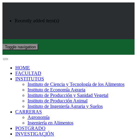
Recently added item(s)
Toggle navigation
HOME
FACULTAD
INSTITUTOS
Instituto de Ciencia y Tecnología de los Alimentos
Instituto de Economía Agraria
Instituto de Producción y Sanidad Vegetal
Instituto de Producción Animal
Instituto de Ingeniería Agraria y Suelos
CARRERAS
Agronomía
Ingeniería en Alimentos
POSTGRADO
INVESTIGACIÓN