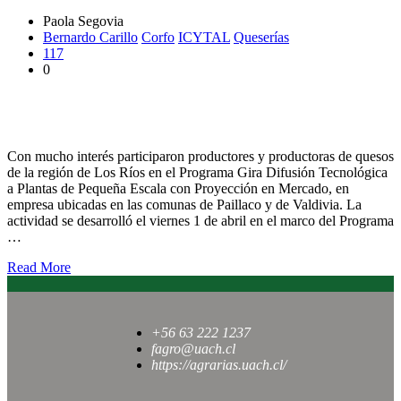
Paola Segovia
Bernardo Carillo
Corfo
ICYTAL
Queserías
117
0
Productores lácteos conocen empresas queseras con proyección
en el mercado
Con mucho interés participaron productores y productoras de quesos
de la región de Los Ríos en el Programa Gira Difusión Tecnológica
a Plantas de Pequeña Escala con Proyección en Mercado, en
empresa ubicadas en las comunas de Paillaco y de Valdivia. La
actividad se desarrolló el viernes 1 de abril en el marco del Programa
…
Read More
+56 63 222 1237
fagro@uach.cl
https://agrarias.uach.cl/