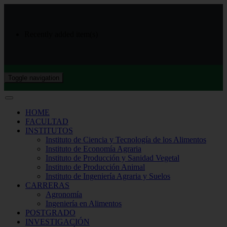
Recently added item(s)
Toggle navigation
HOME
FACULTAD
INSTITUTOS
Instituto de Ciencia y Tecnología de los Alimentos
Instituto de Economía Agraria
Instituto de Producción y Sanidad Vegetal
Instituto de Producción Animal
Instituto de Ingeniería Agraria y Suelos
CARRERAS
Agronomía
Ingeniería en Alimentos
POSTGRADO
INVESTIGACIÓN