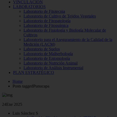
VINCULACIÓN
LABORATORIOS
Laboratorio de Fitotecnia
Laboratorio de Cultivo de Tejidos Vegetales
Laboratorio de Fitopatología
Laboratorio de Fitoquímica
Laboratorio de Fisiología y Biología Molecular de
Cultivos
Laboratorio para el Aseguramiento de la Calidad de la
Medición (LACM)
Laboratorio de Suelos
Laboratorio de Malherbología
Laboratorio de Entomología
Laboratorio de Nutrición Animal
Laboratorio de Análisis Instrumental
PLAN ESTRATÉGICO
Home
Posts taggedPunucapa
24
Ene 2025
Luis Sánchez S