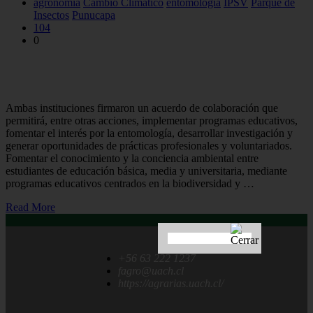
agronomía
Cambio Climático
entomologia
IPSV
Parque de
Insectos
Punucapa
104
0
UACh apoyará educación ambiental del Parque de Insectos de
Punucapa
Ambas instituciones firmaron un acuerdo de colaboración que
permitirá, entre otras acciones, implementar programas educativos,
fomentar el interés por la entomología, desarrollar investigación y
generar oportunidades de prácticas profesionales y voluntariados.
Fomentar el conocimiento y la conciencia ambiental entre
estudiantes de educación básica, media y universitaria, mediante
programas educativos centrados en la biodiversidad y …
Read More
+56 63 222 1237
fagro@uach.cl
https://agrarias.uach.cl/