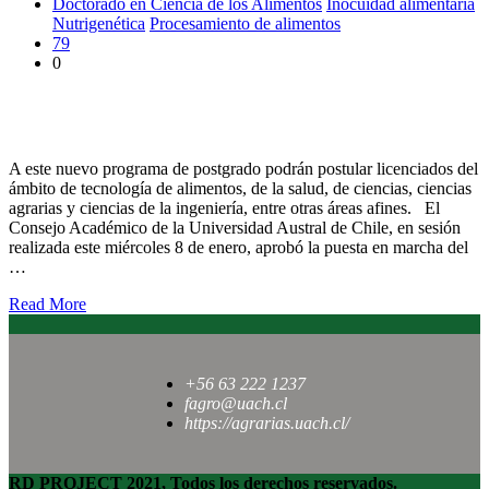
Doctorado en Ciencia de los Alimentos
Inocuidad alimentaria
Nutrigenética
Procesamiento de alimentos
79
0
Consejo Académico UACh aprueba programa de Doctorado en
Ciencia de los Alimentos
A este nuevo programa de postgrado podrán postular licenciados del
ámbito de tecnología de alimentos, de la salud, de ciencias, ciencias
agrarias y ciencias de la ingeniería, entre otras áreas afines. El
Consejo Académico de la Universidad Austral de Chile, en sesión
realizada este miércoles 8 de enero, aprobó la puesta en marcha del
…
Read More
+56 63 222 1237
fagro@uach.cl
https://agrarias.uach.cl/
RD PROJECT 2021, Todos los derechos reservados.