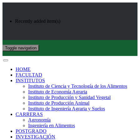
Recently added item(s)
Toggle navigation
HOME
FACULTAD
INSTITUTOS
Instituto de Ciencia y Tecnología de los Alimentos
Instituto de Economía Agraria
Instituto de Producción y Sanidad Vegetal
Instituto de Producción Animal
Instituto de Ingeniería Agraria y Suelos
CARRERAS
Agronomía
Ingeniería en Alimentos
POSTGRADO
INVESTIGACIÓN