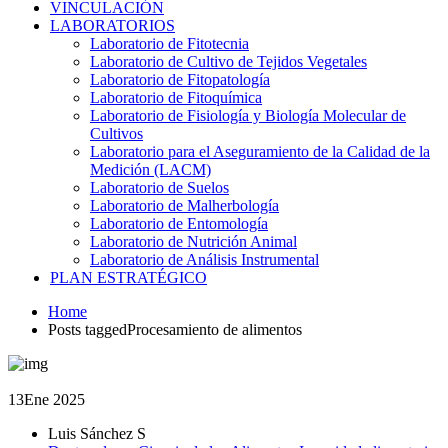
VINCULACIÓN
LABORATORIOS
Laboratorio de Fitotecnia
Laboratorio de Cultivo de Tejidos Vegetales
Laboratorio de Fitopatología
Laboratorio de Fitoquímica
Laboratorio de Fisiología y Biología Molecular de
Cultivos
Laboratorio para el Aseguramiento de la Calidad de la
Medición (LACM)
Laboratorio de Suelos
Laboratorio de Malherbología
Laboratorio de Entomología
Laboratorio de Nutrición Animal
Laboratorio de Análisis Instrumental
PLAN ESTRATÉGICO
Home
Posts taggedProcesamiento de alimentos
13
Ene 2025
Luis Sánchez S