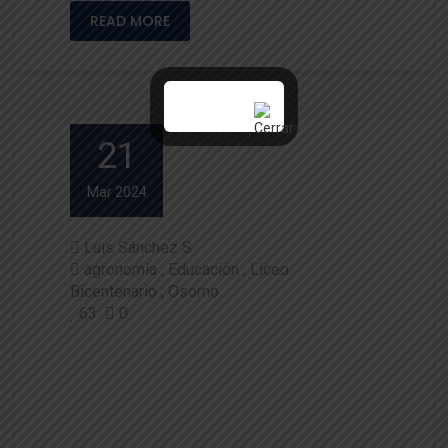
READ MORE
21
Mar 2024
Luis Sánchez S
agronomía
Educación
Liceo
Bicentenario
Osorno
63
0
Convenio con Liceo Bicentena
rio Adolfo Matthei fortalecerá
formación de estudiantes de
enseñanza media