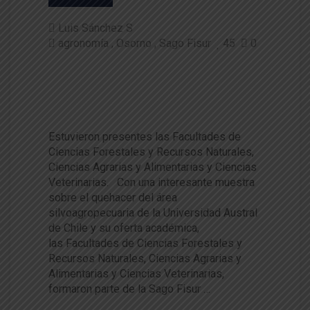
Luis Sánchez S
agronomía
Osorno
Sago Fisur
45
0
Sago Fisur: UACh participó del
evento silvoagropecuario más
importante de Chile
Estuvieron presentes las Facultades de
Ciencias Forestales y Recursos Naturales,
Ciencias Agrarias y Alimentarias y Ciencias
Veterinarias. Con una interesante muestra
sobre el quehacer del área
silvoagropecuaria de la Universidad Austral
de Chile y su oferta académica,
las Facultades de Ciencias Forestales y
Recursos Naturales, Ciencias Agrarias y
Alimentarias y Ciencias Veterinarias,
formaron parte de la Sago Fisur …