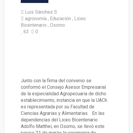
Luis Sánchez S
agronomía
Educación
Liceo
Bicentenario
Osorno
63
0
Convenio con Liceo Bicentena
rio Adolfo Matthei fortalecerá
formación de estudiantes de
enseñanza media
Junto con la firma del convenio se
conformó el Consejo Asesor Empresarial
de la especialidad Agropecuaria de dicho
establecimiento, instancia en que la UACh
es representada por su Facultad de
Ciencias Agrarias y Alimentarias. En las
dependencias del Liceo Bicentenario
Adolfo Matthei, en Osorno, se llevó este
jueves 21 de marzo la ceremonia de …