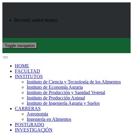
Recently added item(s)
Toggle navigation
HOME
FACULTAD
INSTITUTOS
Instituto de Ciencia y Tecnología de los Alimentos
Instituto de Economía Agraria
Instituto de Producción y Sanidad Vegetal
Instituto de Producción Animal
Instituto de Ingeniería Agraria y Suelos
CARRERAS
Agronomía
Ingeniería en Alimentos
POSTGRADO
INVESTIGACIÓN