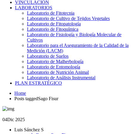
VINCULACIÓN
LABORATORIOS
Laboratorio de Fitotecnia
Laboratorio de Cultivo de Tejidos Vegetales
Laboratorio de Fitopatología
Laboratorio de Fitoquímica
Laboratorio de Fisiología y Biología Molecular de
Cultivos
Laboratorio para el Aseguramiento de la Calidad de la
Medición (LACM)
Laboratorio de Suelos
Laboratorio de Malherbología
Laboratorio de Entomología
Laboratorio de Nutrición Animal
Laboratorio de Análisis Instrumental
PLAN ESTRATÉGICO
Home
Posts taggedSago Fisur
04
Dic 2025
Luis Sánchez S