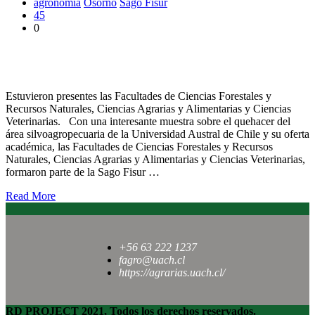
agronomía
Osorno
Sago Fisur
45
0
Sago Fisur: UACh participó del evento silvoagropecuario más
importante de Chile
Estuvieron presentes las Facultades de Ciencias Forestales y
Recursos Naturales, Ciencias Agrarias y Alimentarias y Ciencias
Veterinarias. Con una interesante muestra sobre el quehacer del
área silvoagropecuaria de la Universidad Austral de Chile y su oferta
académica, las Facultades de Ciencias Forestales y Recursos
Naturales, Ciencias Agrarias y Alimentarias y Ciencias Veterinarias,
formaron parte de la Sago Fisur …
Read More
+56 63 222 1237
fagro@uach.cl
https://agrarias.uach.cl/
RD PROJECT 2021, Todos los derechos reservados.