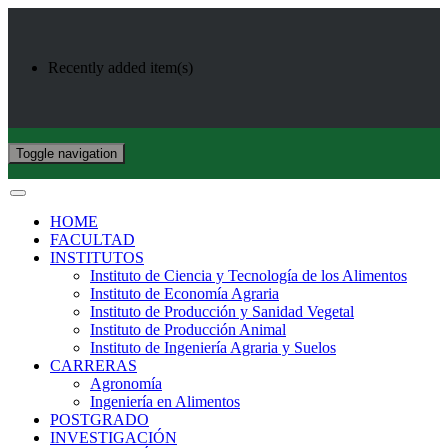
Recently added item(s)
Toggle navigation
HOME
FACULTAD
INSTITUTOS
Instituto de Ciencia y Tecnología de los Alimentos
Instituto de Economía Agraria
Instituto de Producción y Sanidad Vegetal
Instituto de Producción Animal
Instituto de Ingeniería Agraria y Suelos
CARRERAS
Agronomía
Ingeniería en Alimentos
POSTGRADO
INVESTIGACIÓN