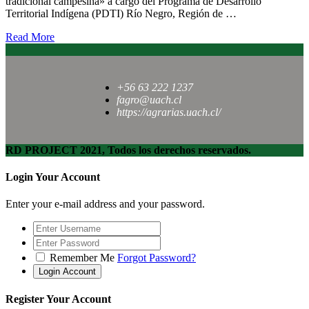
tradicional campesina» a cargo del Programa de Desarrollo
Territorial Indígena (PDTI) Río Negro, Región de …
Read More
+56 63 222 1237
fagro@uach.cl
https://agrarias.uach.cl/
RD PROJECT 2021, Todos los derechos reservados.
Login Your Account
Enter your e-mail address and your password.
Remember Me
Forgot Password?
Register Your Account