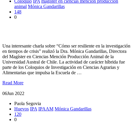
Coloquio
IPA
magister en ciencias mención producción
animal
Mónica Gandarillas
148
0
Coloquio abordó la investigación y resiliencia en tiempos de
crisis
Una interesante charla sobre “Cómo ser resiliente en la investigación
en tiempos de crisis” realizó la Dra. Mónica Gandarillas, Directora
del Magíster en Ciencias Mención Producción Animal de la
Universidad Austral de Chile. La actividad de carácter híbrida fue
parte de los Coloquios de Investigación en Ciencias Agrarias y
Alimentarias que impulsa la Escuela de …
Read More
06
Jun 2022
Paola Segovia
Huevos
IPA
IPAAM
Mónica Gandarillas
120
0
Investigadora expuso sobre evolución de los sistemas de