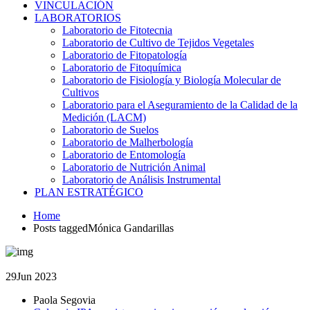
VINCULACIÓN
LABORATORIOS
Laboratorio de Fitotecnia
Laboratorio de Cultivo de Tejidos Vegetales
Laboratorio de Fitopatología
Laboratorio de Fitoquímica
Laboratorio de Fisiología y Biología Molecular de
Cultivos
Laboratorio para el Aseguramiento de la Calidad de la
Medición (LACM)
Laboratorio de Suelos
Laboratorio de Malherbología
Laboratorio de Entomología
Laboratorio de Nutrición Animal
Laboratorio de Análisis Instrumental
PLAN ESTRATÉGICO
Home
Posts taggedMónica Gandarillas
29
Jun 2023
Paola Segovia