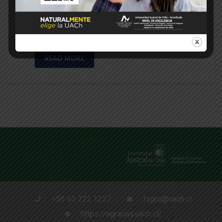
impartir una charla en el marco del proyecto
“Creación de una Unidad Avícola bajo el
sistema de libre …
READ MORE
+56 63 222 1237
fagro@uach.cl
https://agrarias.uach.cl/