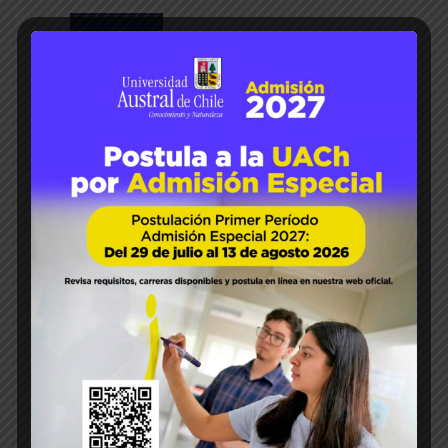
06
Jun 2022
Paola Segovia
Huevos
IPA
IPAAM
Mónica
Gandarillas
121
0
Investigadora expuso sobre e
volución de los sistemas de pr
oducción de huevos
+Se trata de la Dra. Mónica Gandarillas
académica del IPA. La Dra. Mónica
Gandarillas, académica el Instituto de
Producción Animal de la Facultad de
Ciencias Agrarias y Alimentarias de la
Universidad Austral de Chile fue invitada a