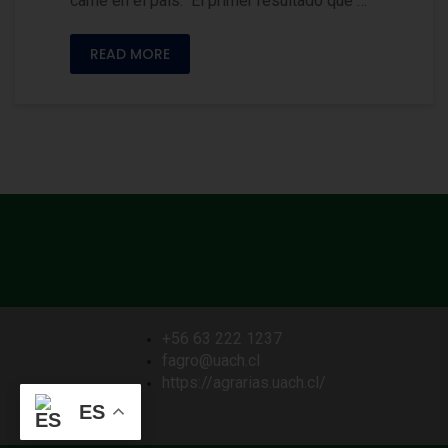
carne en el país. El primer resultado que …
READ MORE
+56 63 222 1237
fagro@uach.cl
https://agrarias.uach.cl/
ES