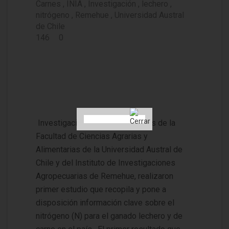
Carnes
INIA
Investigación
lechero
nitrógeno
Remehue
Universidad Austral
de Chile
146
0
Estudio podría permitir que l
os ganaderos reduzcan la ex
creción de nitrógeno al medi
o ambiente
Investigación de los académicos de la
Facultad de Ciencias Agrarias y
Alimentarias de la Universidad Austral de
Chile y del Instituto de Investigaciones
Agropecuarias de Remehue, realizaron
primer estudio que recopila y pone a
disposición información clave sobre el
nitrógeno (N) para el ganado lechero y de