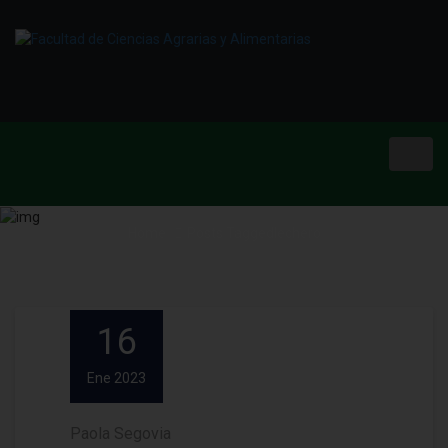
Toggl
navig
Home
Posts Taggedlechero
16
Ene 2023
Paola Segovia