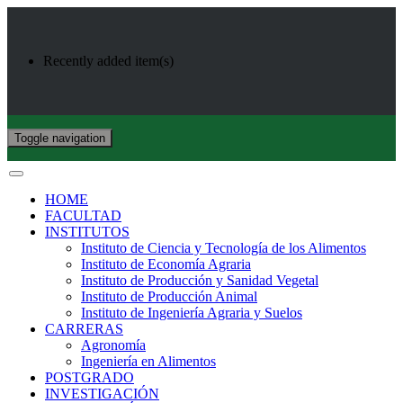
Recently added item(s)
Toggle navigation
HOME
FACULTAD
INSTITUTOS
Instituto de Ciencia y Tecnología de los Alimentos
Instituto de Economía Agraria
Instituto de Producción y Sanidad Vegetal
Instituto de Producción Animal
Instituto de Ingeniería Agraria y Suelos
CARRERAS
Agronomía
Ingeniería en Alimentos
POSTGRADO
INVESTIGACIÓN