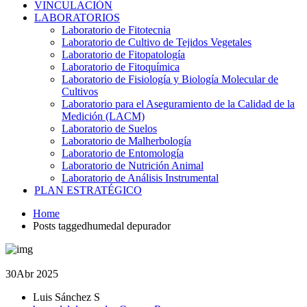
VINCULACIÓN
LABORATORIOS
Laboratorio de Fitotecnia
Laboratorio de Cultivo de Tejidos Vegetales
Laboratorio de Fitopatología
Laboratorio de Fitoquímica
Laboratorio de Fisiología y Biología Molecular de
Cultivos
Laboratorio para el Aseguramiento de la Calidad de la
Medición (LACM)
Laboratorio de Suelos
Laboratorio de Malherbología
Laboratorio de Entomología
Laboratorio de Nutrición Animal
Laboratorio de Análisis Instrumental
PLAN ESTRATÉGICO
Home
Posts taggedhumedal depurador
30
Abr 2025
Luis Sánchez S