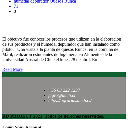
humedal depurador
Quesos
Runca
71
0
Estudiantes de Ingeniería en Alimentos visitaron planta de
quesos Runca
El objetivo fue conocer los procesos que utilizan en la elaboración
de sus productos y el humedal depurador que han instalado como
piloto. Una visita a la planta de quesos Runca, en la comuna de
Máfil, realizaron estudiantes de Ingeniería en Alimentos de la
Universidad Austral de Chile el lunes 28 de abril. En …
Read More
+56 63 222 1237
fagro@uach.cl
https://agrarias.uach.cl/
RD PROJECT 2021, Todos los derechos reservados.
Login Your Account