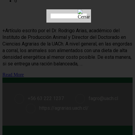
0
Claves para determinar el momento ideal para faenar al ganado de
engorda
+Artículo escrito por el Dr. Rodrigo Arias, académico del
Instituto de Producción Animal y Director del Doctorado en
Ciencias Agrarias de la UACh. A nivel general, en las engordas
a corral, los animales son alimentados con una dieta de alta
densidad energética al menor costo posible. De esta manera,
si se entrega una ración balanceada, …
Read More
+56 63 222 1237
fagro@uach.cl
https://agrarias.uach.cl/