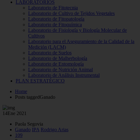
LABORATORIOS
Laboratorio de Fitotecnia
Laboratorio de Cultivo de Tejidos Vegetales
Laboratorio de Fitopatología
Laboratorio de Fitoquímica
Laboratorio de Fisiología y Biología Molecular de
Cultivos
Laboratorio para el Aseguramiento de la Calidad de la
Medición (LACM)
Laboratorio de Suelos
Laboratorio de Malherbología
Laboratorio de Entomología
Laboratorio de Nutrición Animal
Laboratorio de Análisis Instrumental
PLAN ESTRATÉGICO
Home
Posts taggedGanado
14
Ene 2021
Paola Segovia
Ganado
IPA
Rodrigo Arias
109