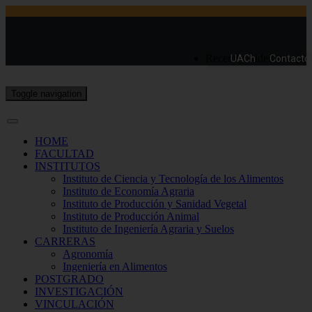
Recently added item(s)
UACh
Contacto
Toggle navigation
HOME
FACULTAD
INSTITUTOS
Instituto de Ciencia y Tecnología de los Alimentos
Instituto de Economía Agraria
Instituto de Producción y Sanidad Vegetal
Instituto de Producción Animal
Instituto de Ingeniería Agraria y Suelos
CARRERAS
Agronomía
Ingeniería en Alimentos
POSTGRADO
INVESTIGACIÓN
VINCULACIÓN