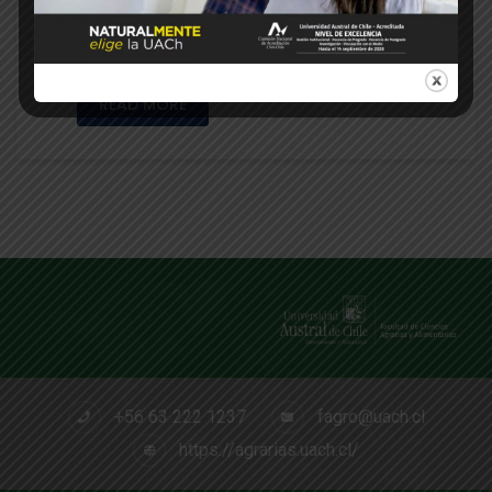
Dr. José Ricardo Pérez-Correa, la Dra.
Raquel Mateos y la …
READ MORE
+56 63 222 1237
fagro@uach.cl
https://agrarias.uach.cl/