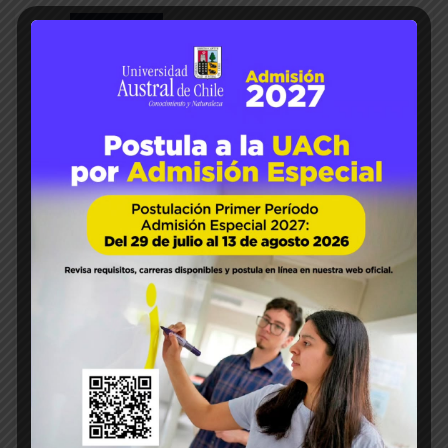
17
Mar 2023
Paola Segovia
Elsevier
ICYTAL
Javier Parada
124
0
Dr. Javier Parada publica capít
ulo en libro sobre compuestos
fenólicos marinos
El Dr. Javier Parada Silva, Director del
Instituto de Ciencia y Tecnología de los
Alimentos (ICYTAL) de la Universidad
Austral de Chile, es el autor de uno de los
capítulo del libro “Marine Phenolic
Compounds” recientemente publicado por
ediciones Elsevier. El texto, editado por el