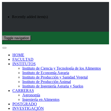
Recently added item(s)
Toggle navigation
HOME
FACULTAD
INSTITUTOS
Instituto de Ciencia y Tecnología de los Alimentos
Instituto de Economía Agraria
Instituto de Producción y Sanidad Vegetal
Instituto de Producción Animal
Instituto de Ingeniería Agraria y Suelos
CARRERAS
Agronomía
Ingeniería en Alimentos
POSTGRADO
INVESTIGACIÓN