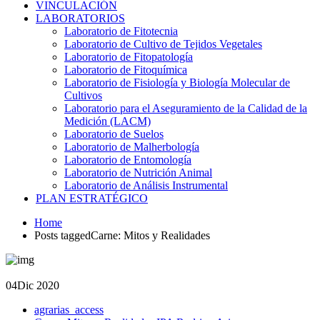
VINCULACIÓN
LABORATORIOS
Laboratorio de Fitotecnia
Laboratorio de Cultivo de Tejidos Vegetales
Laboratorio de Fitopatología
Laboratorio de Fitoquímica
Laboratorio de Fisiología y Biología Molecular de
Cultivos
Laboratorio para el Aseguramiento de la Calidad de la
Medición (LACM)
Laboratorio de Suelos
Laboratorio de Malherbología
Laboratorio de Entomología
Laboratorio de Nutrición Animal
Laboratorio de Análisis Instrumental
PLAN ESTRATÉGICO
Home
Posts taggedCarne: Mitos y Realidades
04
Dic 2020
agrarias_access