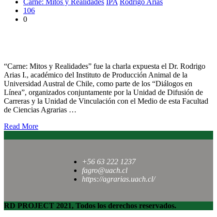
Carne: Mitos y Realidades
IPA
Rodrigo Arias
106
0
En Diálogos en Línea explicaron los Mitos y Realidades del
consumo de carne
“Carne: Mitos y Realidades” fue la charla expuesta el Dr. Rodrigo
Arias I., académico del Instituto de Producción Animal de la
Universidad Austral de Chile, como parte de los “Diálogos en
Línea”, organizados conjuntamente por la Unidad de Difusión de
Carreras y la Unidad de Vinculación con el Medio de esta Facultad
de Ciencias Agrarias …
Read More
+56 63 222 1237
fagro@uach.cl
https://agrarias.uach.cl/
RD PROJECT 2021, Todos los derechos reservados.