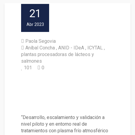
21
Abr 2023
Paola Segovia
Aníbal Concha
ANID - IDeA
ICYTAL
plantas procesadoras de lácteos y
salmones
101
0
Seminario abordó uso de tecn
ología para potenciar sanitiza
ción en plantas procesadoras
de lácteos y salmones
“Desarrollo, escalamiento y validación a
nivel piloto y en entorno real de
tratamientos con plasma frío atmosférico