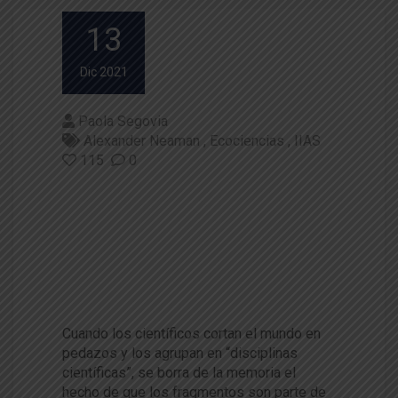
13
Dic 2021
Paola Segovia
Alexander Neaman
Ecociencias
IIAS
115
0
El impulsor empático del com
portamiento ecológico: La nec
esidad de un enfoque integra
do de la educación prosocial y
ambiental
Cuando los científicos cortan el mundo en
pedazos y los agrupan en “disciplinas
científicas”, se borra de la memoria el
hecho de que los fragmentos son parte de