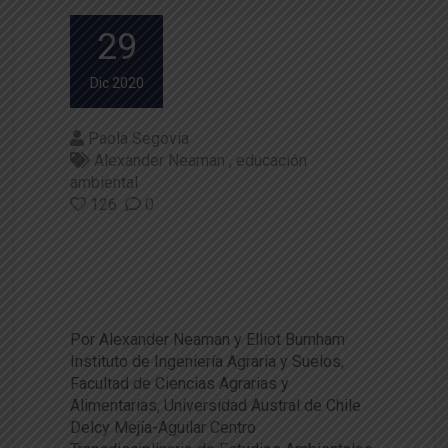
29
Dic 2020
Paola Segovia
Alexander Neaman
educación
ambiental
126
0
Recomendaciones pedagógic
as para los profesores de edu
cación ambiental
Por Alexander Neaman y Elliot Burnham
Instituto de Ingeniería Agraria y Suelos,
Facultad de Ciencias Agrarias y
Alimentarias, Universidad Austral de Chile
Delcy Mejía-Aguilar Centro