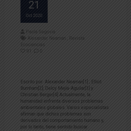
21
Oct 2020
Paola Segovia
Alexander Neaman
Revista
Ecociencias
91
0
Volver‌ ‌a‌ ‌conectarse‌ ‌con‌ ‌la‌ ‌nat
uraleza‌
Escrito por: Alexander Neaman[1] ; Elliot
Burnham[2]; Delcy Mejía-Aguilar[3] y
Christian Berger[4] Actualmente, la
humanidad enfrenta diversos problemas
ambientales globales. Varios especialistas
afirman que dichos problemas son
derivados del comportamiento humano y,
por lo tanto, tiene sentido buscar