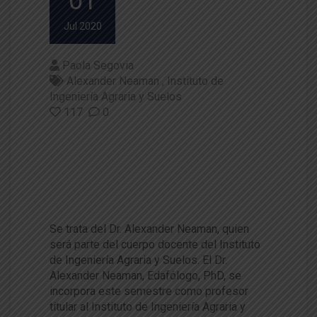
01
Jul 2020
Paola Segovia
Alexander Neaman
Instituto de
Ingeniería Agraria y Suelos
117
0
Especialista en edafología se i
ncorpora a la Facultad de Cien
cias Agraria y Alimentarias de
la UACh
Se trata del Dr. Alexander Neaman, quien
será parte del cuerpo docente del Instituto
de Ingeniería Agraria y Suelos. El Dr.
Alexander Neaman, Edafólogo, PhD, se
incorpora este semestre como profesor
titular al Instituto de Ingeniería Agraria y