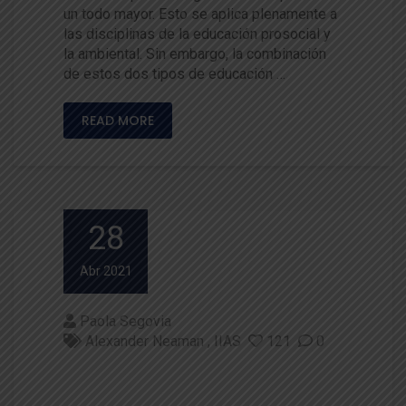
un todo mayor. Esto se aplica plenamente a
las disciplinas de la educación prosocial y
la ambiental. Sin embargo, la combinación
de estos dos tipos de educación …
READ MORE
28
Abr 2021
Paola Segovia
Alexander Neaman
IIAS
121
0
Hacia una futura legislación c
hilena respecto al riesgo de l