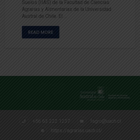
Suelos (IIAS) de la Facultad de Ciencias
Agrarias y Alimentarias de la Universidad
Austral de Chile. El …
READ MORE
+56 63 222 1237
fagro@uach.cl
https://agrarias.uach.cl/