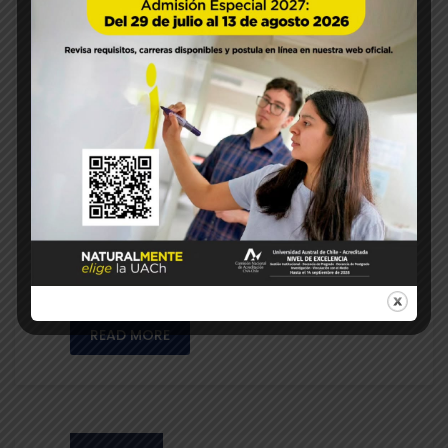
Artículo de opinión: Protegien
do al suelo
Escrito por: Christian Stange, Universidad
de Göttingen y Universidad de Kassel,
Alemania Dr. Alexander Neaman, Instituto
de Ingeniería Agraria y Suelos, Facultad de
Ciencias Agrarias y Alimentarias,
Universidad Austral de Chile Le invitamos a
evaluar cuánto sabe sobre el suelo y cuál
es su actitud hacia este recurso,
respondiendo a las preguntas en las
pizarras. …
READ MORE