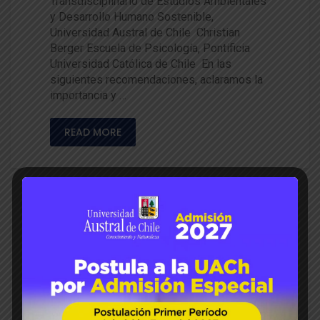
Transdisciplinario de Estudios Ambientales
y Desarrollo Humano Sostenible,
Universidad Austral de Chile Christian
Berger Escuela de Psicología, Pontificia
Universidad Católica de Chile En las
siguientes recomendaciones, aclaramos la
importancia y …
READ MORE
26
Nov 2020
Paola Segovia
Alexander Neaman
114
0