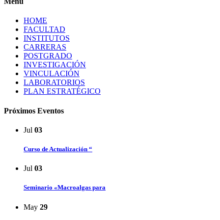
Menú
HOME
FACULTAD
INSTITUTOS
CARRERAS
POSTGRADO
INVESTIGACIÓN
VINCULACIÓN
LABORATORIOS
PLAN ESTRATÉGICO
Próximos Eventos
Jul
03
Curso de Actualización “
Jul
03
Seminario «Macroalgas para
May
29