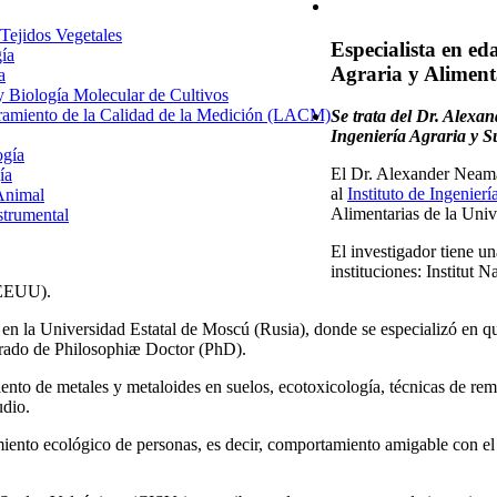
 Tejidos Vegetales
Especialista en ed
gía
Agraria y Aliment
a
 y Biología Molecular de Cultivos
uramiento de la Calidad de la Medición (LACM)
Se trata del Dr. Alexa
Ingeniería Agraria y S
ogía
El Dr. Alexander Neama
ía
al
Instituto de Ingenier
Animal
Alimentarias de la Univ
strumental
El investigador tiene un
instituciones: Institut 
(EEUU).
 en la Universidad Estatal de Moscú (Rusia), donde se especializó en qu
 grado de Philosophiæ Doctor (PhD).
iento de metales y metaloides en suelos, ecotoxicología, técnicas de re
udio.
tamiento ecológico de personas, es decir, comportamiento amigable co