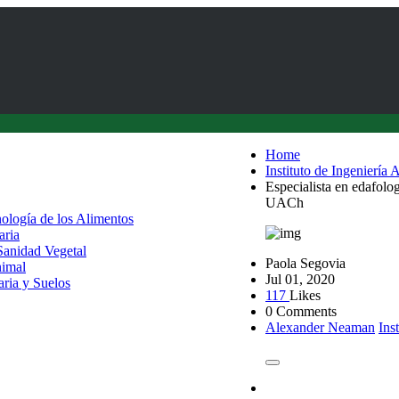
Home
Instituto de Ingeniería 
Especialista en edafolog
UACh
nología de los Alimentos
aria
 Sanidad Vegetal
Paola Segovia
nimal
Jul 01, 2020
aria y Suelos
117
Likes
0 Comments
Alexander Neaman
Ins