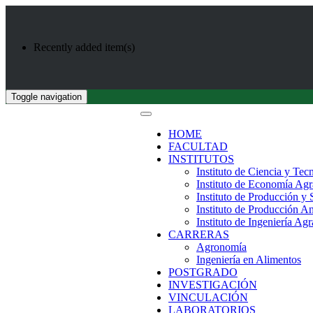
Recently added item(s)
Toggle navigation
HOME
FACULTAD
INSTITUTOS
Instituto de Ciencia y Tec
Instituto de Economía Agr
Instituto de Producción y
Instituto de Producción A
Instituto de Ingeniería Agr
CARRERAS
Agronomía
Ingeniería en Alimentos
POSTGRADO
INVESTIGACIÓN
VINCULACIÓN
LABORATORIOS