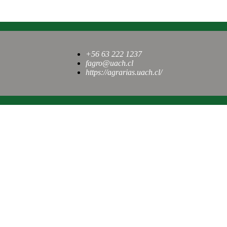
+56 63 222 1237
fagro@uach.cl
https://agrarias.uach.cl/