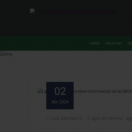
HOME
FACULTAD
IN
02
Abr 2024
Luis Sánchez S
agro en terreno
ag
Facultad de Cs. Agrarias y A