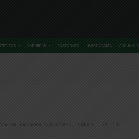
STITUTOS
CARRERAS
POSTGRADO
INVESTIGACIÓN
VINCULACI
Home
Posts Taggedagro En Terreno
ronomía
Ingeniería en Alimentos
La Unión
59
0
limentarias participó en Agro en Terreno rea