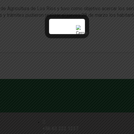
 de Agricultura de Los Ríos y tuvo como objetivo acercar los ser
 y trámites pudieron realizar el jueves 28 de marzo los habitant
+56 63 222 1237