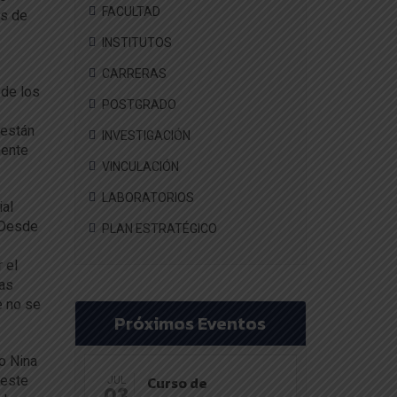
FACULTAD
es de
INSTITUTOS
CARRERAS
 de los
POSTGRADO
 están
INVESTIGACIÓN
mente
VINCULACIÓN
LABORATORIOS
ial
 Desde
PLAN ESTRATÉGICO
 el
ías
e no se
Próximos Eventos
jo Nina
 este
Curso de
JUL
03