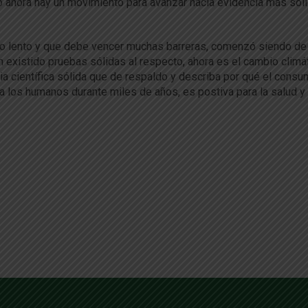
ro ahora hay un movimiento para avanzar hacia evidencia más sóli
o lento y que debe vencer muchas barreras, comenzó siendo de 
existido pruebas sólidas al respecto, ahora es el cambio climát
a científica sólida que de respaldo y describa por qué el cons
ra los humanos durante miles de años, es postiva para la salud y 