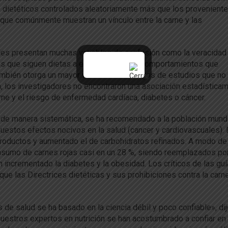
 dietéticos controlados aleatoriamente más que los provenient
 que comúnmente muestran un vínculo entre la carne y las
es presentan muchas variables de confusión como la veracidad
onas que siguen dietas a emprender otros comportamientos que
mbién otorga un mayor valor a los hallazgos de estudios que no
n, los investigadores no encontraron una asociación estadística
rne y el riesgo de enfermedad cardíaca, diabetes o cáncer.
de manera sistemática, se ha recomendado a la población mund
puestos efectos nocivos en la salud (cancer y cardiovascuales).
roductos y aumentado el de carbohidratos refinados. A modo de
nsumo de carnes rojas casi en un 28 %, siendo reemplazados por
 incrementado la diabetes y la obesidad. Los críticos de las gu
ue las Directrices dietéticas y sus prohibiciones contra la carn
 de salud se ha basado en la ciencia débil y poco confiable», di
uestros expertos en nutrición se han acostumbrado a confiar en