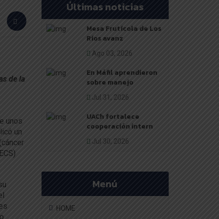
Últimas noticias
Mesa Frutícola de Los
Ríos avanz
Ago 03, 2026
En Máfil aprendieron
as de la
sobre manejo
Jul 31, 2026
UACh fortalece
ce unos
cooperación intern
licó un
Jul 30, 2026
 (cáncer
RECS)
Menú
su
el
nes
HOME
mo