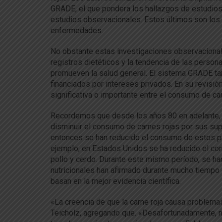
GRADE, el que pondera los hallazgos de estudios
estudios observacionales. Estos últimos son los
enfermedades.
No obstante estas investigaciones observacional
registros dietéticos y la tendencia de las pers
promueven la salud general. El sistema GRADE ta
financiados por intereses privados. En su revisió
significativa o importante entre el consumo de ca
Recordemos que desde los años 80 en adelante, 
disminuir el consumo de carnes rojas por sus su
entonces se han reducido el consumo de estos p
ejemplo, en Estados Unidos se ha reducido el co
pollo y cerdo. Durante este mismo período, se han
nutricionales han afirmado durante mucho tiempo q
basan en la mejor evidencia científica.
«La creencia de que la carne roja causa problemas
Teicholz, agregando que. «Desafortunadamente, n