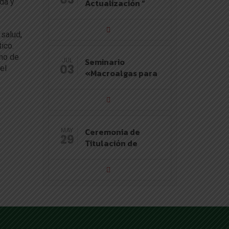
da y
Actualización “
salud,
ico.
umo de
Seminario
JUL
03
el
«Macroalgas para
Ceremonia de
MAY
29
Titulación de