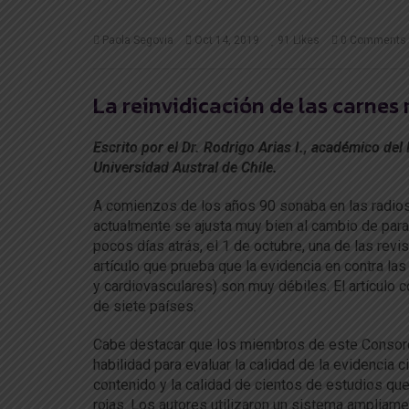
Paola Segovia
Oct 14, 2019
91
Likes
0 Comments
La reinvidicación de las carnes 
Escrito por el Dr. Rodrigo Arias I., académico del
Universidad Austral de Chile.
A comienzos de los años 90 sonaba en las radios 
actualmente se ajusta muy bien al cambio de par
pocos días atrás, el 1 de octubre, una de las rev
artículo que prueba que la evidencia en contra la
y cardiovasculares) son muy débiles. El artículo
de siete países.
Cabe destacar que los miembros de este Consorcio
habilidad para evaluar la calidad de la evidencia c
contenido y la calidad de cientos de estudios qu
rojas. Los autores utilizaron un sistema ampliame