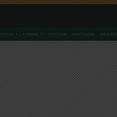
STITUTOS
CARRERAS
POSTGRADO
INVESTIGACIÓN
VINCULACI
Home
Todas Las Noticias
La Reinvidicación De Las Carnes Roja