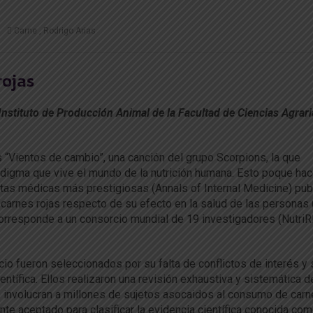
Carne
Rodrigo Arias
rojas
 Instituto de Producción Animal de la Facultad de Ciencias Agrari
“Vientos de cambio”, una canción del grupo Scorpions, la que
adigma que vive el mundo de la nutrición humana. Esto poque ha
istas médicas más prestigiosas (Annals of Internal Medicine) pub
s carnes rojas respecto de su efecto en la salud de las personas
 corresponde a un consorcio mundial de 19 investigadores (Nutri
 fueron seleccionados por su falta de conflictos de interés y 
ientífica. Ellos realizaron una revisión exhaustiva y sistemática d
e involucran a millones de sujetos asocaidos al consumo de car
nte aceptado para clasificar la evidencia científica conocida co