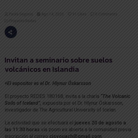
Paola Segovia
Ago 14, 2020
91
Likes
0 Comments
Proyecto Redes
Invitan a seminario sobre suelos
volcánicos en Islandia
+El expositor es el Dr. Hlynur Óskarsson
El proyecto REDES 180168, invita a la charla
“The Volcanic
Soils of Iceland”,
expuesta por el Dr. Hlynur Óskarsson,
investigador de The Agricultural University of Icelan.
La actividad que se efectuará el
jueves 20 de agosto a
las 11:30 horas
vía zoom es abierta a la comunidad previa
inscripción al correo
cisvouach@gmail.com