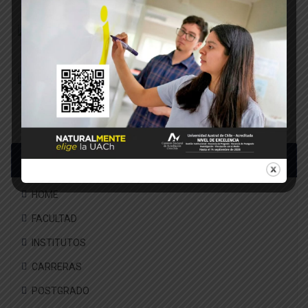
Ago 03, 2026
En Máfil aprendieron sobre manejo
Jul 31, 2026
UACh fortalece cooperación intern
Jul 30, 2026
Menú
HOME
FACULTAD
INSTITUTOS
CARRERAS
POSTGRADO