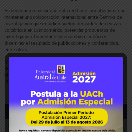
Es necesario recalcar que esta red tiene por objetivos son
mantener una colaboración internacional entre Centros de
Investigación que estudien suelos derivados de cenizas
volcánicas en Latinoamérica, potenciar propuestas de
investigación, fomentar el intercambio científico y
diseminar el resultado de publicaciones y conferencias,
entre otros.
Más información sobre las charlas que se extienden hasta
enero de 2021 en
https://www.redsuelosvolcanicos.com/seminario-virtual-
2020/
Últimas noticias
Mesa Frutícola de Los Ríos avanz