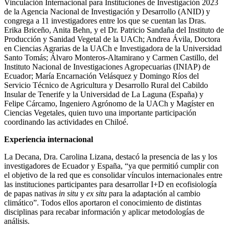
Vinculación Internacional para Instituciones de Investigación 2023
de la Agencia Nacional de Investigación y Desarrollo (ANID) y
congrega a 11 investigadores entre los que se cuentan las Dras.
Erika Briceño, Anita Behn, y el Dr. Patricio Sandaña del Instituto de
Producción y Sanidad Vegetal de la UACh; Andrea Ávila, Doctora
en Ciencias Agrarias de la UACh e Investigadora de la Universidad
Santo Tomás; Álvaro Monteros-Altamirano y Carmen Castillo, del
Instituto Nacional de Investigaciones Agropecuarias (INIAP) de
Ecuador; María Encarnación Velásquez y Domingo Ríos del
Servicio Técnico de Agricultura y Desarrollo Rural del Cabildo
Insular de Tenerife y la Universidad de La Laguna (España) y
Felipe Cárcamo, Ingeniero Agrónomo de la UACh y Magíster en
Ciencias Vegetales, quien tuvo una importante participación
coordinando las actividades en Chiloé.
Experiencia internacional
La Decana, Dra. Carolina Lizana, destacó la presencia de las y los
investigadores de Ecuador y España, “ya que permitió cumplir con
el objetivo de la red que es consolidar vínculos internacionales entre
las instituciones participantes para desarrollar I+D en ecofisiología
de papas nativas
in situ
y
ex situ
para la adaptación al cambio
climático”. Todos ellos aportaron el conocimiento de distintas
disciplinas para recabar información y aplicar metodologías de
análisis.