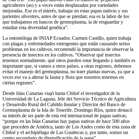
agricultores (as) y a veces están desplazadas por variedades
mejoradas. Ese es el interés, trabajar en estas papas nativas y sus
parientes silvestres, antes de que se pierdan; esa es la labor de los
que trabajamos en bancos de germoplasma, la de resguardar y
estudiar esta diversidad genética”.
La entomóloga de INIAP Ecuador, Carmen Castillo, quien trabaja
con plagas y enfermedades emergentes que están causando serios
problemas en los cultivos, recomendó la importancia de observar la
presencia de insectos en los cultivos. “Observar qué insectos
tenemos normalmente, qué otros pueden estar llegando y también es
importante que, si vamos a otros países, a otras regiones, debemos
evitar el manejo del germoplasma, no traer plantas nuevas, ya que a
veces eso va a alterar la fauna y flora que nosotros tenemos en
ciertas regiones”.
Desde Islas Canarias viajó hasta Chiloé el investigador de la
Universidad de La Laguna, Jefe del Servicio Técnico de Agricultura
y Desarrollo Rural del Cabildo Insular y Director del Banco de
Germoplasma de la Isla de Tenerife, Domingo Ríos, quien destacó
su interés de ser parte de esta red internacional de papas nativas,
“porque en las Islas Canarias hay papas nativas de hace 500 años
que proceden de América, tanto de Los Andes como de esta zona de
Chiloé y el archipiélago de Las Guaitecas y, por tanto, somos un
centro secundario de diversificación de la papa”.