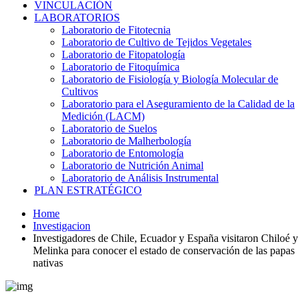
VINCULACIÓN
LABORATORIOS
Laboratorio de Fitotecnia
Laboratorio de Cultivo de Tejidos Vegetales
Laboratorio de Fitopatología
Laboratorio de Fitoquímica
Laboratorio de Fisiología y Biología Molecular de
Cultivos
Laboratorio para el Aseguramiento de la Calidad de la
Medición (LACM)
Laboratorio de Suelos
Laboratorio de Malherbología
Laboratorio de Entomología
Laboratorio de Nutrición Animal
Laboratorio de Análisis Instrumental
PLAN ESTRATÉGICO
Home
Investigacion
Investigadores de Chile, Ecuador y España visitaron Chiloé y
Melinka para conocer el estado de conservación de las papas
nativas