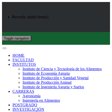
Recently added item(s)
Toggle navigation
HOME
FACULTAD
INSTITUTOS
Instituto de Ciencia y Tecnología de los Alimentos
Instituto de Economía Agraria
Instituto de Producción y Sanidad Vegetal
Instituto de Producción Animal
Instituto de Ingeniería Agraria y Suelos
CARRERAS
Agronomía
Ingeniería en Alimentos
POSTGRADO
INVESTIGACIÓN