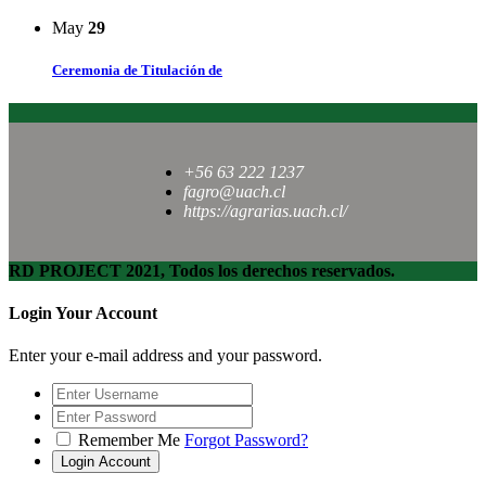
May
29
Ceremonia de Titulación de
+56 63 222 1237
fagro@uach.cl
https://agrarias.uach.cl/
RD PROJECT 2021, Todos los derechos reservados.
Login Your Account
Enter your e-mail address and your password.
Remember Me
Forgot Password?