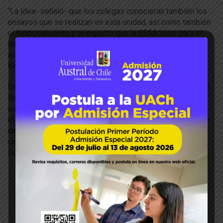
“La idea- señaló- que los colegas conocieran también los
ensayos que se realizan en esta unidad, así como también
el funcionamiento y el impacto que la EEAA tiene para el
desarrollo de las investigaciones, publicaciones y
actividades de vinculación con el medio”, explicó el Dr.
Keim.
En la oportunidad, se realizó un recorrido por la ovejería, el
Banco de Germoplasma de Papas Nativas y uno de los
ensayos del proyecto FONDECYT Regular “Evaluando el
efecto de la calidad fisicoquímica de un suelo derivado de
cenizas volcánicas en la productividad de la pradera y
capacidad de resiliencia del suelo”, que dirige el Dr. José
Dörner.