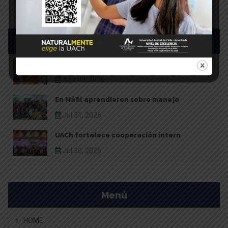
Últimas noticias
Mesa Frutícola de Los Ríos avanz
Ago 03, 2026
En Máfil aprendieron sobre manejo
Jul 31, 2026
UACh fortalece cooperación intern
Jul 30, 2026
Menú
HOME