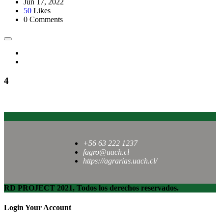
Jun 17, 2022
50
Likes
0 Comments
4
+56 63 222 1237
fagro@uach.cl
https://agrarias.uach.cl/
RD PROJECT 2021, Todos los derechos reservados.
Login Your Account