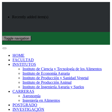
Recently added item(s)
Toggle navigation
HOME
FACULTAD
INSTITUTOS
Instituto de Ciencia y Tecnología de los Alimentos
Instituto de Economía Agraria
Instituto de Producción y Sanidad Vegetal
Instituto de Producción Animal
Instituto de Ingeniería Agraria y Suelos
CARRERAS
Agronomía
Ingeniería en Alimentos
POSTGRADO
INVESTIGACIÓN