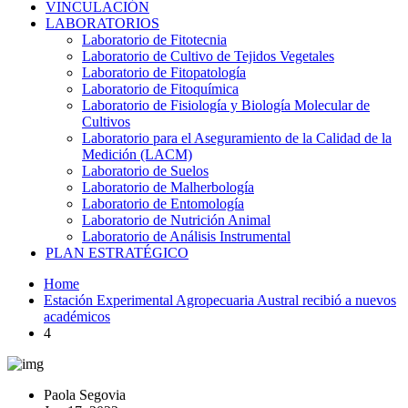
VINCULACIÓN
LABORATORIOS
Laboratorio de Fitotecnia
Laboratorio de Cultivo de Tejidos Vegetales
Laboratorio de Fitopatología
Laboratorio de Fitoquímica
Laboratorio de Fisiología y Biología Molecular de
Cultivos
Laboratorio para el Aseguramiento de la Calidad de la
Medición (LACM)
Laboratorio de Suelos
Laboratorio de Malherbología
Laboratorio de Entomología
Laboratorio de Nutrición Animal
Laboratorio de Análisis Instrumental
PLAN ESTRATÉGICO
Home
Estación Experimental Agropecuaria Austral recibió a nuevos
académicos
4
Paola Segovia