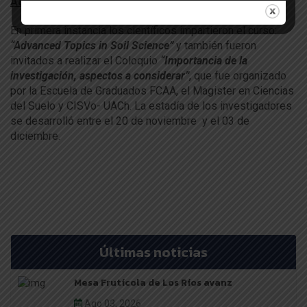
Actividades desarrolladas
En primera instancia los científicos impartieron el curso:
“Advanced Topics in Soil Science”
y también fueron
invitados a realizar el Coloquio
“Importancia de la
investigación, aspectos a considerar”
, que fue organizado
por la Escuela de Graduados FCAA, el Magister en Ciencias
del Suelo y CISVo- UACh. La estadía de los investigadores
se desarrolló entre el 20 de noviembre y el 03 de
diciembre.
Últimas noticias
Mesa Frutícola de Los Ríos avanz
Ago 03, 2026