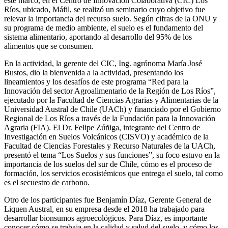
este marco, en el Centro de Innovación Colaborativa (CIC) Los
Ríos, ubicado, Máfil, se realizó un seminario cuyo objetivo fue
relevar la importancia del recurso suelo. Según cifras de la ONU y
su programa de medio ambiente, el suelo es el fundamento del
sistema alimentario, aportando al desarrollo del 95% de los
alimentos que se consumen.
En la actividad, la gerente del CIC, Ing. agrónoma María José
Bustos, dio la bienvenida a la actividad, presentando los
lineamientos y los desafíos de este programa “Red para la
Innovación del sector Agroalimentario de la Región de Los Ríos”,
ejecutado por la Facultad de Ciencias Agrarias y Alimentarias de la
Universidad Austral de Chile (UACh) y financiado por el Gobierno
Regional de Los Ríos a través de la Fundación para la Innovación
Agraria (FIA). El Dr. Felipe Zúñiga, integrante del Centro de
Investigación en Suelos Volcánicos (CISVO) y académico de la
Facultad de Ciencias Forestales y Recurso Naturales de la UACh,
presentó el tema “Los Suelos y sus funciones”, su foco estuvo en la
importancia de los suelos del sur de Chile, cómo es el proceso de
formación, los servicios ecosistémicos que entrega el suelo, tal como
es el secuestro de carbono.
Otro de los participantes fue Benjamín Díaz, Gerente General de
Liquen Austral, en su empresa desde el 2018 ha trabajado para
desarrollar bionsumos agroecológicos. Para Díaz, es importante
conocer cómo se trabaja en la calidad y salud del suelo, y cómo los