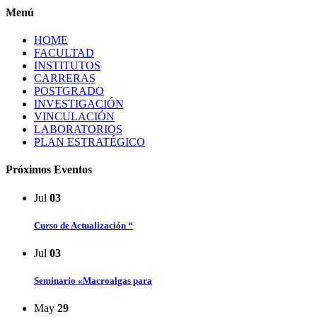
Menú
HOME
FACULTAD
INSTITUTOS
CARRERAS
POSTGRADO
INVESTIGACIÓN
VINCULACIÓN
LABORATORIOS
PLAN ESTRATÉGICO
Próximos Eventos
Jul
03
Curso de Actualización “
Jul
03
Seminario «Macroalgas para
May
29