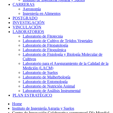
CARRERAS
Agronomía
Ingeniería en Alimentos
POSTGRADO
INVESTIGACIÓN
VINCULACIÓN
LABORATORIOS
Laboratorio de Fitotecnia
Laboratorio de Cultivo de Tejidos Vegetales
Laboratorio de Fitopatología
Laboratorio de Fitoquímica
Laboratorio de Fisiología y Biología Molecular de
Cultivos
Laboratorio para el Aseguramiento de la Calidad de la
Medición (LACM)
Laboratorio de Suelos
Laboratorio de Malherbología
Laboratorio de Entomología
Laboratorio de Nutrición Animal
Laboratorio de Análisis Instrumental
PLAN ESTRATÉGICO
Home
Instituto de Ingeniería Agraria y Suelos
Centro de Innovación Colaborativa conmemoró Día Mundial