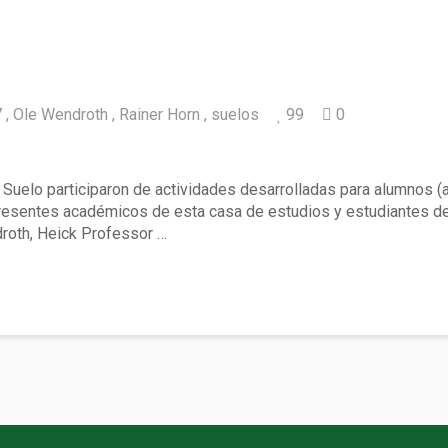
7
Ole Wendroth
Rainer Horn
suelos
99
0
aron curso y coloquio sobre la investigación
 Suelo participaron de actividades desarrolladas para alumnos (a
presentes académicos de esta casa de estudios y estudiantes de
ndroth, Heick Professor …