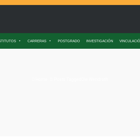
STITUTOS
CARRERAS
POSTGRADO
INVESTIGACIÓN
VINCULACI
Home
Posts TaggedOle Wendroth