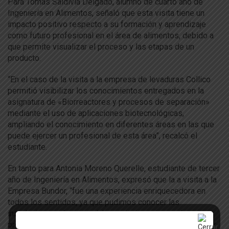
Para Tomás Saldivia Delgado, alumno de cuarto año de
Ingeniería en Alimentos, señaló que esta visita tiene un
impacto positivo respecto a su formación y aprendizaje
como futuro profesional en el área de alimentos, debido a
que permite visualizar el proceso y las etapas de un
producto.
“En el caso de la visita a la empresa de levaduras Collico
permitió visibilizar los conocimientos entregados en la
asignatura de «Biorreactores y procesos de separación»
mediante el uso de aplicaciones biotecnológicas,
ampliando el conocimiento en diferentes áreas en las que
puede ejercer un profesional de esta área”, recalcó el
estudiante.
En tanto para Antonia Moreno Querelle, estudiante de tercer
año de Ingeniería en Alimentos, expresó que la a visita a la
Empresa Bundor, “fue una experiencia enriquecedora en
todos los sentidos, ya que pudimos conocer las
instalaciones, al personal, las materias primas y los
procesos de primera mano. Es muy distinto y bonito poder