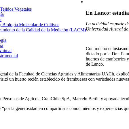
 Tejidos Vegetales
En Lanco: estudia
gía
a
La actividad es parte d
 y Biología Molecular de Cultivos
Universidad Austral de C
uramiento de la Calidad de la Medición (LACM)
ogía
ía
Con mucho entusiasmo la
Animal
dictado por la Dra. Pam
strumental
huertos de cranberries
de Lanco.
etal de la Facultad de Ciencias Agrarias y Alimentarias UACh, explicó
se visitó un huerto recién establecido de frambuesas con variedades nue
a y Personas de Agrícola CranChile SpA, Marcelo Bertín y apoyada técn
 “por la generosidad en compartir sus conocimientos y experiencias que