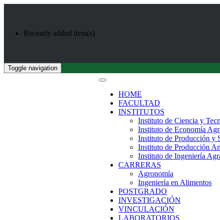
Recently added item(s)
Toggle navigation
HOME
FACULTAD
INSTITUTOS
Instituto de Ciencia y Tec
Instituto de Economía Agr
Instituto de Producción y
Instituto de Producción A
Instituto de Ingeniería Agr
CARRERAS
Agronomía
Ingeniería en Alimentos
POSTGRADO
INVESTIGACIÓN
VINCULACIÓN
LABORATORIOS