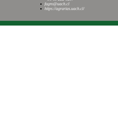
fagro@uach.cl
https://agrarias.uach.cl/