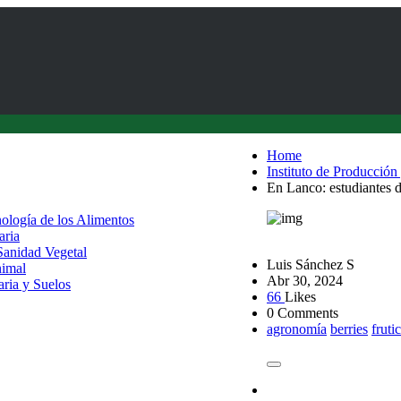
Home
Instituto de Producción
En Lanco: estudiantes d
nología de los Alimentos
aria
 Sanidad Vegetal
Luis Sánchez S
nimal
Abr 30, 2024
aria y Suelos
66
Likes
0 Comments
agronomía
berries
fruti