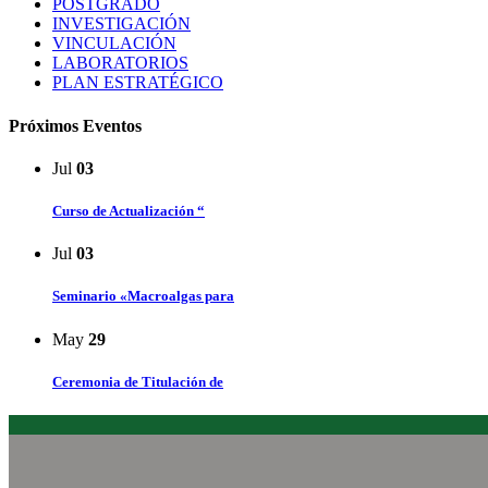
POSTGRADO
INVESTIGACIÓN
VINCULACIÓN
LABORATORIOS
PLAN ESTRATÉGICO
Próximos Eventos
Jul
03
Curso de Actualización “
Jul
03
Seminario «Macroalgas para
May
29
Ceremonia de Titulación de