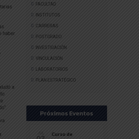
FACULTAD
tarias
INSTITUTOS
CARRERAS
as
e haber
POSTGRADO
INVESTIGACIÓN
o
VINCULACIÓN
LABORATORIOS
PLAN ESTRATÉGICO
aludó a
llo
de
do”.
Próximos Eventos
era
Curso de
JUL
a
03