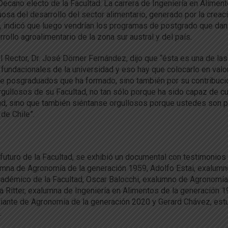
ecano electo de la Facultad. La carrera de Ingeniería en Alimen
osa del desarrollo del sector alimentario, generado por la creac
, indicó que luego vendrían los programas de postgrado que dan
llo agroalimentario de la zona sur austral y del país.
l Rector, Dr. José Dörner Fernández, dijo que “ésta es una de las
 fundacionales de la universidad y eso hay que colocarlo en valor
de posgraduados que ha formado, sino también por su contribuci
orgullosos de su Facultad, no tan sólo porque ha sido capaz de c
ad, sino que también siéntanse orgullosos porque ustedes son p
de Chile”.
e futuro de la Facultad, se exhibió un documental con testimonios
lumna de Agronomía de la generación 1959, Adolfo Estai, exalum
adémico de la Facultad, Oscar Balocchi, exalumno de Agronomía
 Ritter, exalumna de Ingeniería en Alimentos de la generación 1
diante de Agronomía de la generación 2020 y Gerard Chávez, est
.