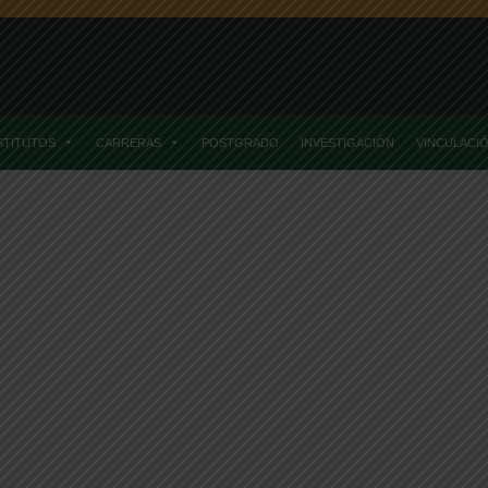
STITUTOS
CARRERAS
POSTGRADO
INVESTIGACIÓN
VINCULACI
mni
Emotivo Reencuentro Alumni De La Facultad De Ciencias Agraria