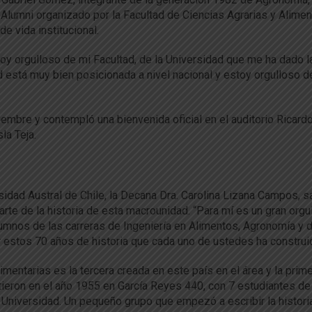
o Alumni organizado por la Facultad de Ciencias Agrarias y Alimen
e vida institucional.
y orgulloso de mi Facultad, de la Universidad que me ha dado l
ad está muy bien posicionada a nivel nacional y estoy orgulloso d
iembre y contempló una bienvenida oficial en el auditorio Ricard
la Teja.
sidad Austral de Chile, la Decana Dra. Carolina Lizana Campos, s
parte de la historia de esta macrounidad. “Para mí es un gran orgu
lumnos de las carreras de Ingeniería en Alimentos, Agronomía y 
estos 70 años de historia que cada uno de ustedes ha construi
mentarias es la tercera creada en este país en el área y la prim
tieron en el año 1955 en García Reyes 440, con 7 estudiantes de
 Universidad. Un pequeño grupo que empezó a escribir la histori