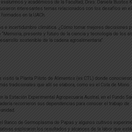
s exalumnos y académicos de la Facultad, Dres. Daniela Bustos K
xpusieron interesantes temas relacionados con los desafíos en e
es formados en la UACh.
vos e incertidumbre climática. ¿Cómo tomar mejores decisiones p
la “Memoria, presente y futuro de la ciencia y tecnología de los a
esarrollo sostenible de la cadena agroalimentaria”.
 visitó la Planta Piloto de Alimentos (ex CTL) donde conocieron
ás tradicionales que allí se elabora, como es el Cola de Mono.
en la Estación Experimental Agropecuaria Austral, en el Fundo Sa
dería recorrieron sus dependencias para conocer el trabajo de
 unidad.
ía, el Banco de Germoplasma de Papas y algunos cultivos experim
ativas explicaron los resultados y alcances de la labor que está