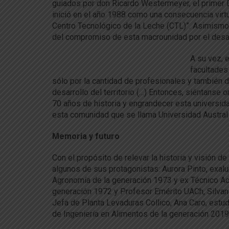
guiados por don Ricardo Westermeyer, el primer D
inició en el año 1988 como una consecuencia virtu
Centro Tecnológico de la Leche (CTL)”. Asimismo
del compromiso de esta macrounidad por el desarro
A su vez, e
facultades
sólo por la cantidad de profesionales y también 
desarrollo del territorio (…) Entonces, siéntanse 
70 años de historia y engrandecer esta universid
esta comunidad que se llama Universidad Austral 
Memoria y futuro
Con el propósito de relevar la historia y visión d
algunos de sus protagonistas: Aurora Pinto, exa
Agronomía de la generación 1973 y ex Técnico Ac
generación 1972 y Profesor Emérito UACh, Silvana
Jefa de Planta Levaduras Collico, Ana Caro, estu
de Ingeniería en Alimentos de la generación 2019