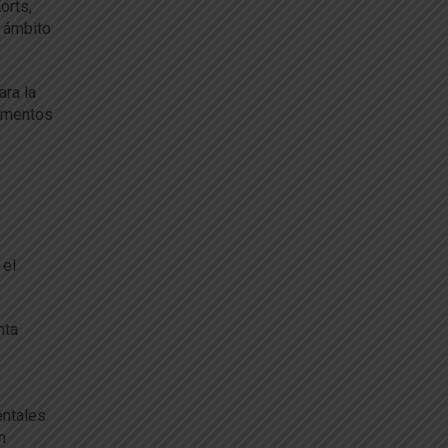
orts,
l ámbito
ara la
limentos
 el
nta
entales
n