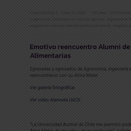
Luis Sánchez S
Nov 12, 2024
100
Likes
0 Commen
agronomía
Doctorado en Ciencias Agrarias
Ingeniería en 
magister en ciencias mención producción animal
magíster e
Emotivo reencuentro Alumni de 
Alimentarias
Egresadas y egresados de Agronomía, Ingeniería 
reencontraron con su Alma Mater.
Ver galería fotográfica
.
Ver video Alameda UACh
.
“La Universidad Austral de Chile me permitió pode
Alma Mater, de mi vida y de mi profesión”, señal