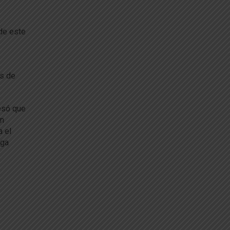
 de este
os de
resó que
on
 el
lga