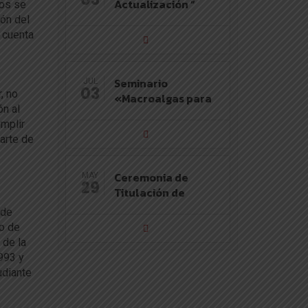
Actualización “
tos se
ión del
 cuenta
Seminario
JUL
03
, no
«Macroalgas para
ón al
umplir
arte de
Ceremonia de
MAY
29
Titulación de
 de
no de
 de la
993 y
udiante