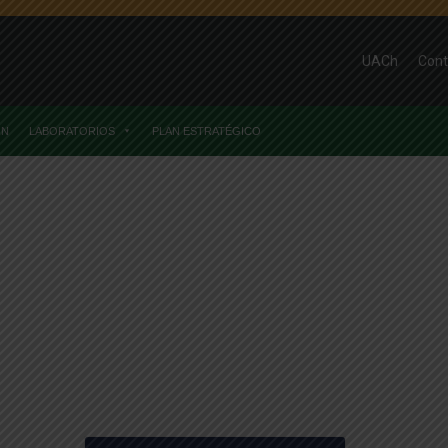
UACh
Cont
ÓN
LABORATORIOS
PLAN ESTRATÉGICO
s Y Alimentarias