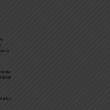
án
d
con la
así que
estaban
e a los