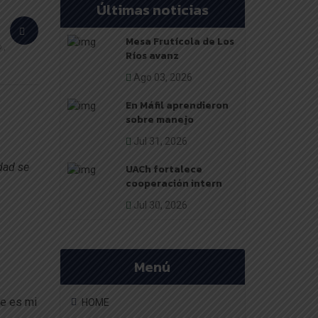
Últimas noticias
Mesa Frutícola de Los
o
Ríos avanz
Ago 03, 2026
En Máfil aprendieron
sobre manejo
Jul 31, 2026
dad se
UACh fortalece
cooperación intern
Jul 30, 2026
Menú
te es mi
HOME