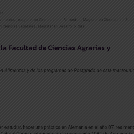
ts
Alimentos
magister en Ciencia de los Alimentos
Magíster en Ciencias del Suel
n Ciencias Vegetales
Magíster en Desarrollo Rural
la Facultad de Ciencias Agrarias y
en Alimentos y de los programas de Postgrado de esta macrouni
r estudiar, hacer una práctica en Alemania en el año 87, realmen
ó Gabriel Gómez, integrante de la generación 1982 de Agronomía,