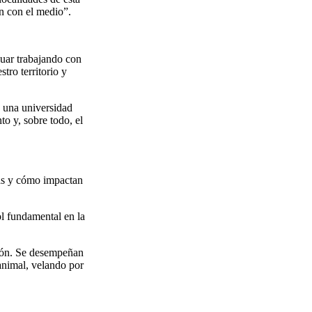
ón con el medio”.
nuar trabajando con
tro territorio y
e una universidad
to y, sobre todo, el
ras y cómo impactan
ol fundamental en la
ción. Se desempeñan
animal, velando por