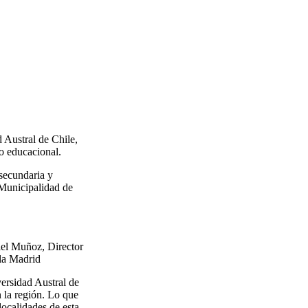
 Austral de Chile,
to educacional.
 secundaria y
a Municipalidad de
iel Muñoz, Director
ela Madrid
versidad Austral de
 la región. Lo que
localidades de esta