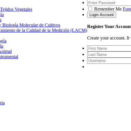
Remember Me
For
 Tejidos Vegetales
gía
a
 y Biología Molecular de Cultivos
Register Your Accoun
uramiento de la Calidad de la Medición (LACM)
Create your account. It 
ogía
ía
Animal
strumental
ria