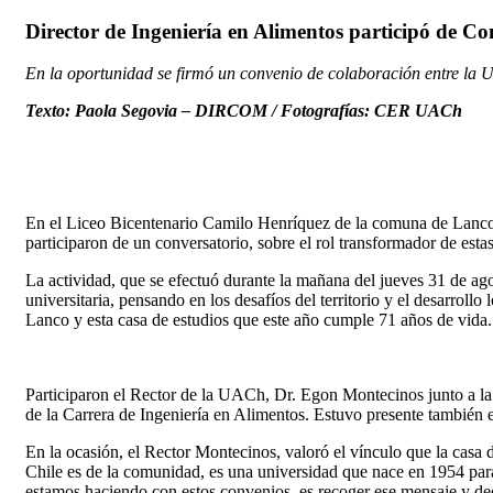
Director de Ingeniería en Alimentos participó de C
En la oportunidad se firmó un convenio de colaboración entre la U
Texto: Paola Segovia – DIRCOM / Fotografías: CER UACh
En el Liceo Bicentenario Camilo Henríquez de la comuna de Lanco, 
participaron de un conversatorio, sobre el rol transformador de esta
La actividad, que se efectuó durante la mañana del jueves 31 de ago
universitaria, pensando en los desafíos del territorio y el desarroll
Lanco y esta casa de estudios que este año cumple 71 años de vida.
Participaron el Rector de la UACh, Dr. Egon Montecinos junto a la
de la Carrera de Ingeniería en Alimentos. Estuvo presente también e
En la ocasión, el Rector Montecinos, valoró el vínculo que la casa 
Chile es de la comunidad, es una universidad que nace en 1954 para
estamos haciendo con estos convenios, es recoger ese mensaje y deci