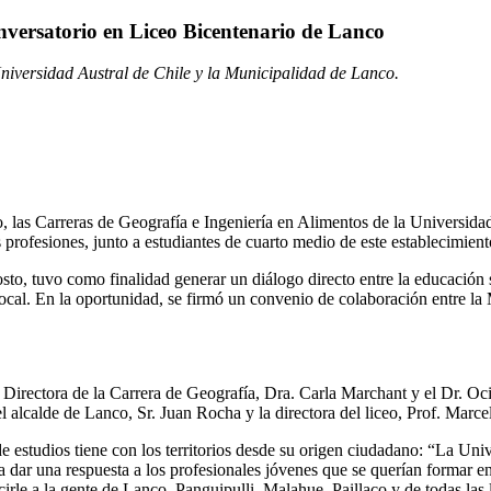
onversatorio en Liceo Bicentenario de Lanco
niversidad Austral de Chile y la Municipalidad de Lanco.
las Carreras de Geografía e Ingeniería en Alimentos de la Universidad
s profesiones, junto a estudiantes de cuarto medio de este establecimien
sto, tuvo como finalidad generar un diálogo directo entre la educación
o local. En la oportunidad, se firmó un convenio de colaboración entre l
 Directora de la Carrera de Geografía, Dra. Carla Marchant y el Dr. Oc
l alcalde de Lanco, Sr. Juan Rocha y la directora del liceo, Prof. Marc
de estudios tiene con los territorios desde su origen ciudadano: “La Uni
 dar una respuesta a los profesionales jóvenes que se querían formar en
rle a la gente de Lanco, Panguipulli, Malahue, Paillaco y de todas las 