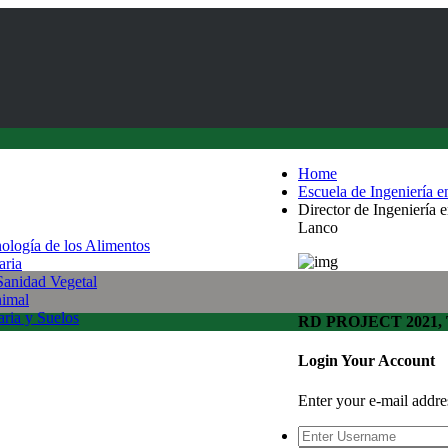
Home
Escuela de Ingeniería 
Director de Ingeniería 
Lanco
nología de los Alimentos
aria
 Sanidad Vegetal
nimal
aria y Suelos
RD PROJECT 2021, To
Login Your Account
Enter your e-mail addr