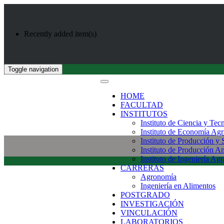
Recently added item(s)
Toggle navigation
HOME
FACULTAD
INSTITUTOS
Instituto de Ciencia y Tec
Instituto de Economía Agr
Instituto de Producción y
Instituto de Producción A
Instituto de Ingeniería Agr
CARRERAS
Agronomía
Ingeniería en Alimentos
POSTGRADO
INVESTIGACIÓN
VINCULACIÓN
LABORATORIOS