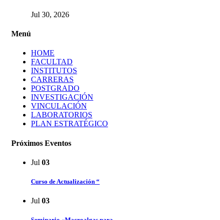
Jul 30, 2026
Menú
HOME
FACULTAD
INSTITUTOS
CARRERAS
POSTGRADO
INVESTIGACIÓN
VINCULACIÓN
LABORATORIOS
PLAN ESTRATÉGICO
Próximos Eventos
Jul
03
Curso de Actualización “
Jul
03
Seminario «Macroalgas para