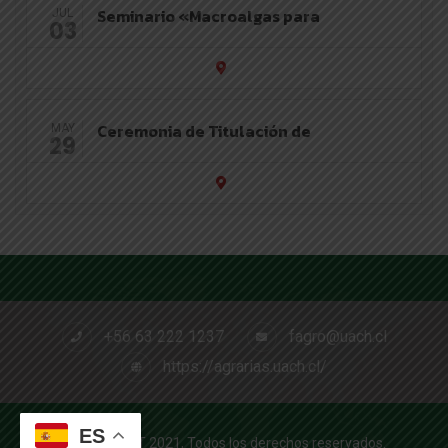
Seminario «Macroalgas para
JUL
03
Ceremonia de Titulación de
MAY
29
+56 63 222 1237
fagro@uach.cl
https://agrarias.uach.cl/
ES
RD PROJECT 2021, Todos los derechos reservados.