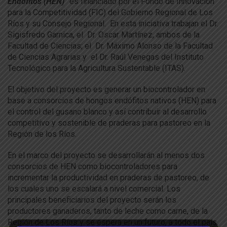
Endofitos (HEN)”
es financiado por el Fondo de Innovación
para la Competitividad (FIC) del Gobierno Regional de Los
Ríos y su Consejo Regional. En esta iniciativa trabajan el Dr.
Sigisfredo Garnica, el Dr. Oscar Martínez, ambos de la
Facultad de Ciencias; el Dr. Máximo Alonso de la Facultad
de Ciencias Agrarias y el Dr. Raúl Venegas del Instituto
Tecnológico para la Agricultura Sustentable (ITAS).
El objetivo del proyecto es generar un biocontrolador en
base a consorcios de hongos endófitos nativos (HEN) para
el control del gusano blanco y así contribuir al desarrollo
competitivo y sostenible de praderas para pastoreo en la
Región de los Ríos.
En el marco del proyecto se desarrollarán al menos dos
consorcios de HEN como biocontroladores para
incrementar la productividad en praderas de pastoreo, de
los cuales uno se escalará a nivel comercial. Los
principales beneficiarios del proyecto serán los
productores ganaderos, tanto de leche como carne, de la
Región de Los Ríos y se espera en un futuro, a todo el país.