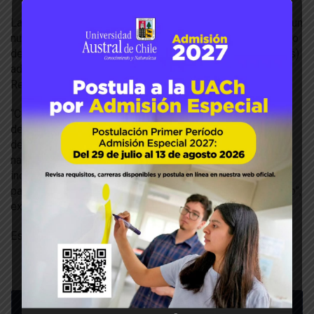
La innovación biotecnológica se basa en el desarrollo de un
nuevo biocontrolador en base a un inoculante haciendo uso
de la biodiversidad de HEN (dos o más hongos diferentes)
adaptados a las condiciones medioambientales de la
Región de Los Ríos.
“Como el biocontrolador es conformado por un consorcio
de HEN, permitirá incrementar la eficiencia de la infección
de las plantas las cuales representan sus huéspedes
naturales. La aplicación de este nuevo inoculante
incrementará la productividad de las praderas bajo
pastoreo, aumentando la rentabilidad del negocio pecuario”,
explica el Dr. Máximo Alonso.
Este Artículo fue publicado en el
Campo Sureño
Últimas noticias