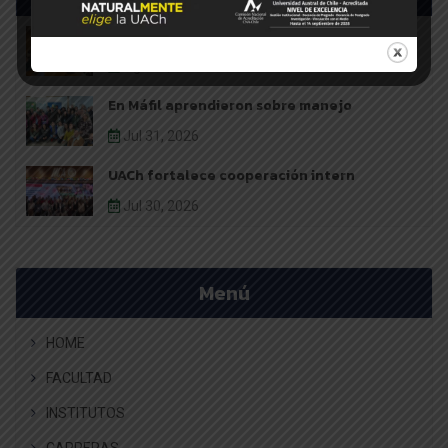
Mesa Frutícola de Los Ríos avanz
Ago 03, 2026
En Máfil aprendieron sobre manejo
Jul 31, 2026
UACh fortalece cooperación intern
Jul 30, 2026
Menú
HOME
FACULTAD
INSTITUTOS
CARRERAS