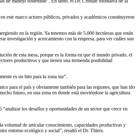
as de manejo sostenible”. En tanto, el Dr. Cristian Montalva de la
ue en este marco actores públicos, privados y académicos constituyeron
emergiendo en la región. Ya tenemos más de 5.000 hectáreas que están
erar investigación y acercamiento con la empresa, para ver cuáles son
tución de esta mesa, porque es la forma en que el mundo privado, el
ectores productivos y que tienen una tremenda posibilidad
ente es un hito para la zona sur”.
ico para el país y obviamente también para las regiones, que han ido
 mucho futuro, en una zona en donde está moviéndose la agricultura
 “analizar los desafíos y oportunidades de un sector que crece en
a la voluntad de articular conocimiento, capacidades productivas y
tro entorno ecológico y social”, resaltó el Dr. Thiers.