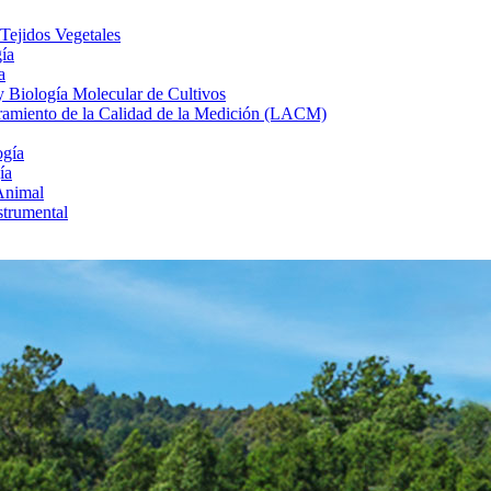
 Tejidos Vegetales
gía
a
 y Biología Molecular de Cultivos
uramiento de la Calidad de la Medición (LACM)
ogía
ía
Animal
strumental