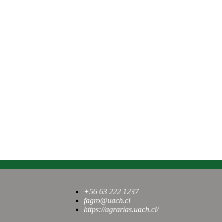
+56 63 222 1237
fagro@uach.cl
https://agrarias.uach.cl/