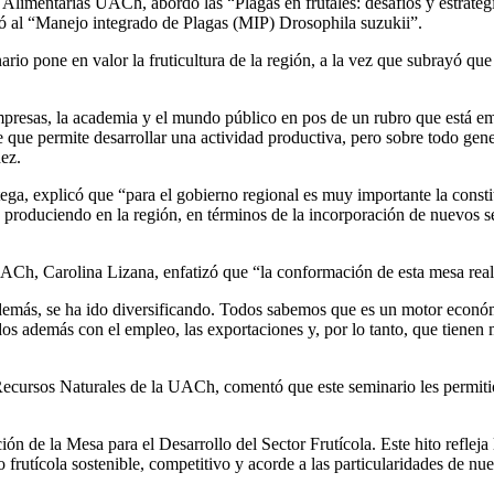
Alimentarias UACh, abordó las “Plagas en frutales: desafíos y estrategi
ió al “Manejo integrado de Plagas (MIP) Drosophila suzukii”.
ario pone en valor la fruticultura de la región, a la vez que subrayó q
 empresas, la academia y el mundo público en pos de un rubro que está 
e que permite desarrollar una actividad productiva, pero sobre todo gen
hez.
ga, explicó que “para el gobierno regional es muy importante la consti
n produciendo en la región, en términos de la incorporación de nuevos s
ACh, Carolina Lizana, enfatizó que “la conformación de esta mesa realm
además, se ha ido diversificando. Todos sabemos que es un motor económ
s además con el empleo, las exportaciones y, por lo tanto, que tienen
Recursos Naturales de la UACh, comentó que este seminario les permitió
ión de la Mesa para el Desarrollo del Sector Frutícola. Este hito reflej
 frutícola sostenible, competitivo y acorde a las particularidades de nues