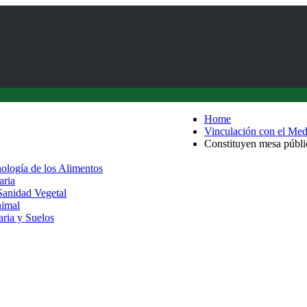
Home
Vinculación con el Med
Constituyen mesa públic
nología de los Alimentos
aria
 Sanidad Vegetal
nimal
aria y Suelos