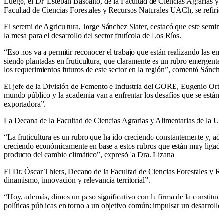
Luego, el Dr. Esteban Basoalto, de la Facultad de Ciencias Agrarias y 
Facultad de Ciencias Forestales y Recursos Naturales UACh, se refir
El seremi de Agricultura, Jorge Sánchez Slater, destacó que este semin
la mesa para el desarrollo del sector frutícola de Los Ríos.
“Eso nos va a permitir reconocer el trabajo que están realizando las
siendo plantadas en fruticultura, que claramente es un rubro emergent
los requerimientos futuros de este sector en la región”, comentó Sánc
El jefe de la División de Fomento e Industria del GORE, Eugenio Orte
mundo público y la academia van a enfrentar los desafíos que se está
exportadora”.
La Decana de la Facultad de Ciencias Agrarias y Alimentarias de la U
“La fruticultura es un rubro que ha ido creciendo constantemente y, 
creciendo económicamente en base a estos rubros que están muy ligado
producto del cambio climático”, expresó la Dra. Lizana.
El Dr. Óscar Thiers, Decano de la Facultad de Ciencias Forestales y 
dinamismo, innovación y relevancia territorial”.
“Hoy, además, dimos un paso significativo con la firma de la constituc
políticas públicas en torno a un objetivo común: impulsar un desarrollo