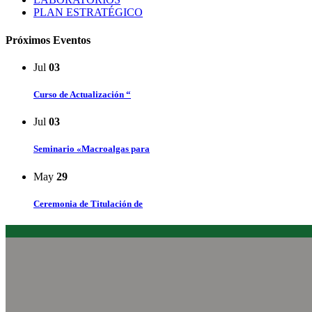
PLAN ESTRATÉGICO
Próximos Eventos
Jul
03
Curso de Actualización “
Jul
03
Seminario «Macroalgas para
May
29
Ceremonia de Titulación de