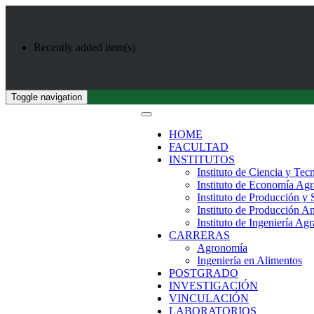
Recently added item(s)
Toggle navigation
HOME
FACULTAD
INSTITUTOS
Instituto de Ciencia y Tec
Instituto de Economía Agr
Instituto de Producción y
Instituto de Producción A
Instituto de Ingeniería Agr
CARRERAS
Agronomía
Ingeniería en Alimentos
POSTGRADO
INVESTIGACIÓN
VINCULACIÓN
LABORATORIOS