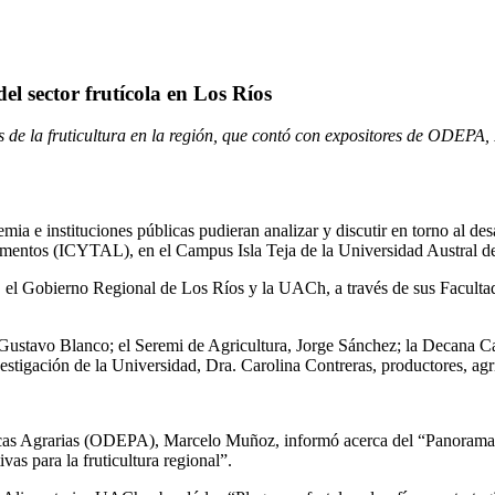
el sector frutícola en Los Ríos
s de la fruticultura en la región, que contó con expositores de ODEPA,
emia e instituciones públicas pudieran analizar y discutir en torno al de
 Alimentos (ICYTAL), en el Campus Isla Teja de la Universidad Austral 
, el Gobierno Regional de Los Ríos y la UACh, a través de sus Facultad
 Gustavo Blanco; el Seremi de Agricultura, Jorge Sánchez; la Decana Ca
vestigación de la Universidad, Dra. Carolina Contreras, productores, agri
íticas Agrarias (ODEPA), Marcelo Muñoz, informó acerca del “Panorama d
s para la fruticultura regional”.