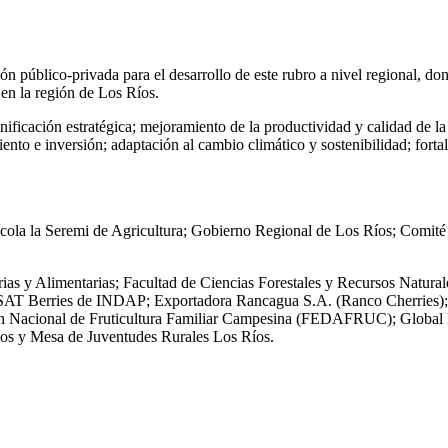
n público-privada para el desarrollo de este rubro a nivel regional, dond
a en la región de Los Ríos.
anificación estratégica; mejoramiento de la productividad y calidad de l
ento e inversión; adaptación al cambio climático y sostenibilidad; fort
 Frutícola la Seremi de Agricultura; Gobierno Regional de Los Ríos; 
arias y Alimentarias; Facultad de Ciencias Forestales y Recursos Natur
R); SAT Berries de INDAP; Exportadora Rancagua S.A. (Ranco Cherrie
n Nacional de Fruticultura Familiar Campesina (FEDAFRUC); Global Be
os y Mesa de Juventudes Rurales Los Ríos.