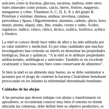
azúcares como la fructosa, glucosa, sacarosa, maltosa, entre otros.
Sales minerales como potasio, calcio, hierro, fósforo, magnesio,
manganeso y cobre. Vitaminas A, C, D, E, K y del grupo B.
Proteínas y enzimas: diastasa, amilasa, invertasa, catalasa,
peroxidasa y lipasa. Oligoelementos: aluminio, cadmio, silicio, boro,
titanio, plomo, níquel, zinc, litio, estaño, cromo y radio. Ácidos
orgánicos: málico, vínico, cítrico, láctico, oxálico, fosfórico, acético
y fórmico.
La miel se conoce desde hace miles de años y ha sido utilizada por
su valor nutritivo y medicinal. Es por estas cualidades que muchos
investigadores han centrado su interés en demostrar las propiedades
biológicas, físicas y químicas. “A la miel se le atribuye propiedades
antibacteriales, antifúngicas y antivirales. También es un excelente
cicatrizante y funciona muy bien como conservante de alimentos”.
Si bien la miel es un alimento muy bueno, no se debe suministrar a
lactantes por el riesgo de contener la bacteria
Clostridium botulinum
provocando en los infantes la enfermedad denominada botulismo.
Cuidados de las abejas
A las personas que deseen trabajar con abejas y transformarse en
apicultores, se recomienda conocer muy bien el entorno en donde
ubicarán las colmenas, debe definir bien su objetivo productivo, es