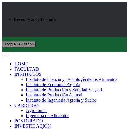
Recently added item(s)
Toggle navigation
HOME
FACULTAD
INSTITUTOS
Instituto de Ciencia y Tecnología de los Alimentos
Instituto de Economía Agraria
Instituto de Producción y Sanidad Vegetal
Instituto de Producción Animal
Instituto de Ingeniería Agraria y Suelos
CARRERAS
Agronomía
Ingeniería en Alimentos
POSTGRADO
INVESTIGACIÓN