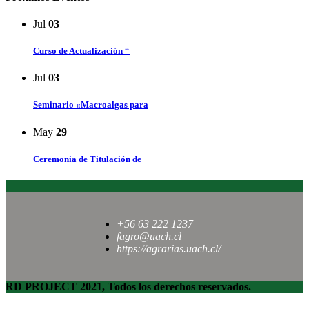
Jul
03
Curso de Actualización “
Jul
03
Seminario «Macroalgas para
May
29
Ceremonia de Titulación de
+56 63 222 1237
fagro@uach.cl
https://agrarias.uach.cl/
RD PROJECT 2021, Todos los derechos reservados.