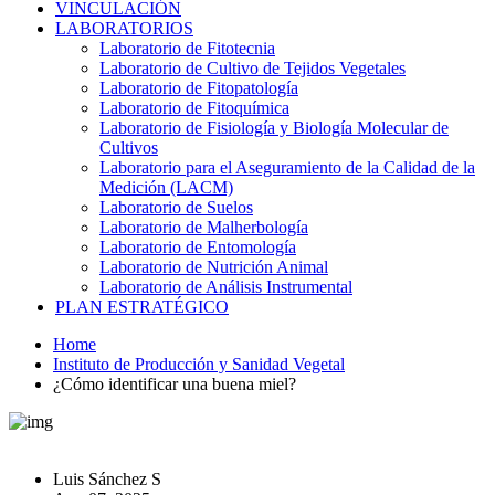
VINCULACIÓN
LABORATORIOS
Laboratorio de Fitotecnia
Laboratorio de Cultivo de Tejidos Vegetales
Laboratorio de Fitopatología
Laboratorio de Fitoquímica
Laboratorio de Fisiología y Biología Molecular de
Cultivos
Laboratorio para el Aseguramiento de la Calidad de la
Medición (LACM)
Laboratorio de Suelos
Laboratorio de Malherbología
Laboratorio de Entomología
Laboratorio de Nutrición Animal
Laboratorio de Análisis Instrumental
PLAN ESTRATÉGICO
Home
Instituto de Producción y Sanidad Vegetal
¿Cómo identificar una buena miel?
Luis Sánchez S