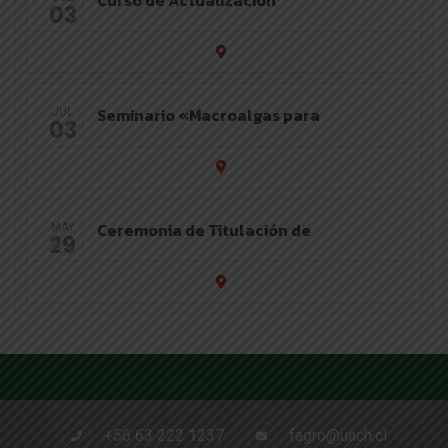
03
Seminario «Macroalgas para
JUL
03
Ceremonia de Titulación de
MAY
29
+56 63 222 1237
fagro@uach.cl