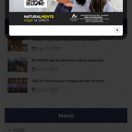
Últimas noticias
Mesa Frutícola de Los Ríos avanz
Ago 03, 2026
En Máfil aprendieron sobre manejo
Jul 31, 2026
UACh fortalece cooperación intern
Jul 30, 2026
Menú
HOME