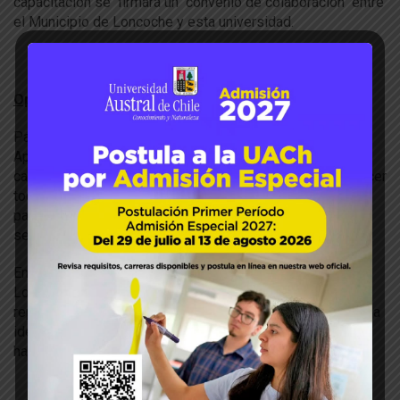
capacitación se firmará un convenio de colaboración entre
el Municipio de Loncoche y esta universidad.
Opiniones
Para José Troncoso, Presidente de la Agrupación de
Apicultores de Loncoche, que integran 35 personas, este
capacitación fue muy valiosa por que les permitió fortalecer
todo el tema de las enfermedades de las abejas y “es la
parte inicial de lo que necesitamos y pensamos hacer un
segunda etapa”.
En tanto, Nelson Müller Cortés, jefe técnico del PDTI
Loncoche, indicó que en este curso asistieron
representantes de todos los sectores de la comuna, con la
idea de “nivelar en conocimiento, ya que la mayoría nunca
había trabajado en un laboratorio de la universidad”.