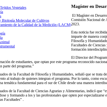
Magíster en Desar
 Tejidos Vegetales
gía
El Magíster en Desarrol
a
Comisión Nacional de A
 y Biología Molecular de Cultivos
2023.
uramiento de la Calidad de la Medición (LACM)
Esta noticia fue recibi
ogía
imparte de manera conju
ía
Filosofía y Humanidades
Animal
Facultades de Ciencias
strumental
formación interdisciplin
El Director del Program
formación de estudiantes, que optan por este programa reconocido nacion
an parte del programa.”
ados de la Facultad de Filosofía y Humanidades, señaló que se trata de 
nto al trabajo de quienes integran el programa. Por lo tanto, como esc
a temática fundamental para el sur de Chile desde una manera interdisci
uados de la Facultad de Ciencias Agrarias y Alimentarias, indicó que “
dose y formando a los y las profesionales que opten por especializarse en
as Facultades” .