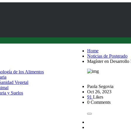
Home
Noticias de Postgrado
Magíster en Desarrollo
nología de los Alimentos
aria
 Sanidad Vegetal
Paola Segovia
nimal
Oct 26, 2023
aria y Suelos
91
Likes
0 Comments