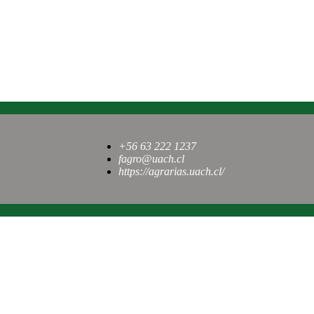
+56 63 222 1237
fagro@uach.cl
https://agrarias.uach.cl/