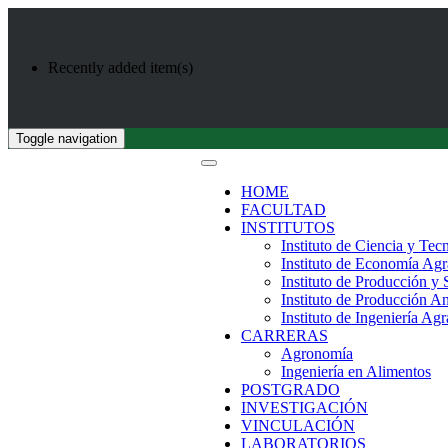
Recently added item(s)
Toggle navigation
HOME
FACULTAD
INSTITUTOS
Instituto de Ciencia y Tec
Instituto de Economía Agr
Instituto de Producción y
Instituto de Producción A
Instituto de Ingeniería Agr
CARRERAS
Agronomía
Ingeniería en Alimentos
POSTGRADO
INVESTIGACIÓN
VINCULACIÓN
LABORATORIOS