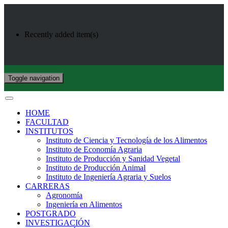
Recently added item(s)
Toggle navigation
HOME
FACULTAD
INSTITUTOS
Instituto de Ciencia y Tecnología de los Alimentos
Instituto de Economía Agraria
Instituto de Producción y Sanidad Vegetal
Instituto de Producción Animal
Instituto de Ingeniería Agraria y Suelos
CARRERAS
Agronomía
Ingeniería en Alimentos
POSTGRADO
INVESTIGACIÓN