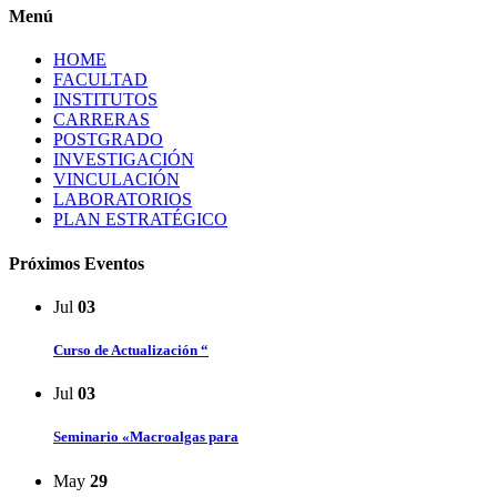
Menú
HOME
FACULTAD
INSTITUTOS
CARRERAS
POSTGRADO
INVESTIGACIÓN
VINCULACIÓN
LABORATORIOS
PLAN ESTRATÉGICO
Próximos Eventos
Jul
03
Curso de Actualización “
Jul
03
Seminario «Macroalgas para
May
29