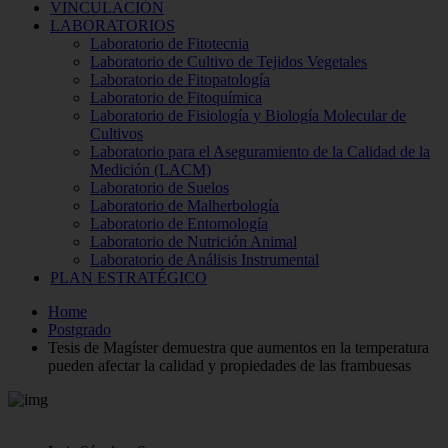
VINCULACIÓN
LABORATORIOS
Laboratorio de Fitotecnia
Laboratorio de Cultivo de Tejidos Vegetales
Laboratorio de Fitopatología
Laboratorio de Fitoquímica
Laboratorio de Fisiología y Biología Molecular de
Cultivos
Laboratorio para el Aseguramiento de la Calidad de la
Medición (LACM)
Laboratorio de Suelos
Laboratorio de Malherbología
Laboratorio de Entomología
Laboratorio de Nutrición Animal
Laboratorio de Análisis Instrumental
PLAN ESTRATÉGICO
Home
Postgrado
Tesis de Magíster demuestra que aumentos en la temperatura
pueden afectar la calidad y propiedades de las frambuesas