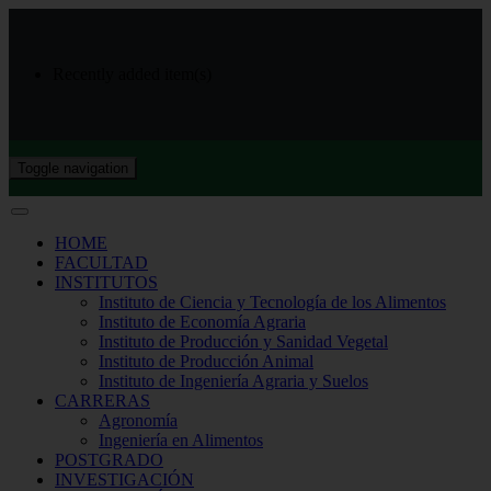
Recently added item(s)
Toggle navigation
HOME
FACULTAD
INSTITUTOS
Instituto de Ciencia y Tecnología de los Alimentos
Instituto de Economía Agraria
Instituto de Producción y Sanidad Vegetal
Instituto de Producción Animal
Instituto de Ingeniería Agraria y Suelos
CARRERAS
Agronomía
Ingeniería en Alimentos
POSTGRADO
INVESTIGACIÓN