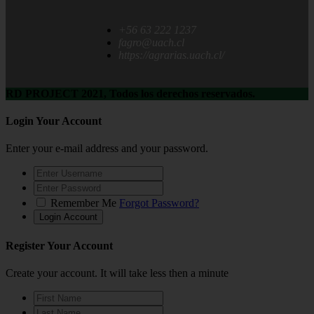
+56 63 222 1237
fagro@uach.cl
https://agrarias.uach.cl/
RD PROJECT 2021, Todos los derechos reservados.
Login Your Account
Enter your e-mail address and your password.
Remember Me
Forgot Password?
Register Your Account
Create your account. It will take less then a minute