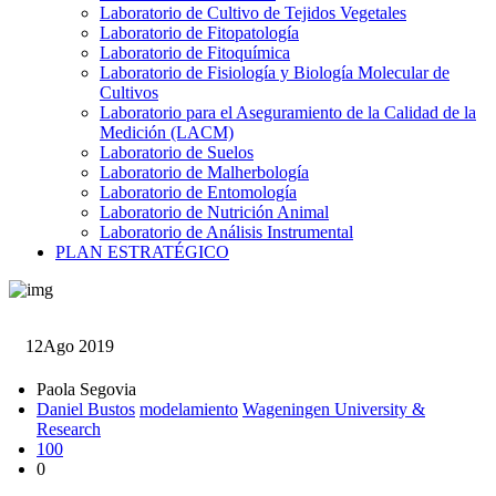
Laboratorio de Cultivo de Tejidos Vegetales
Laboratorio de Fitopatología
Laboratorio de Fitoquímica
Laboratorio de Fisiología y Biología Molecular de
Cultivos
Laboratorio para el Aseguramiento de la Calidad de la
Medición (LACM)
Laboratorio de Suelos
Laboratorio de Malherbología
Laboratorio de Entomología
Laboratorio de Nutrición Animal
Laboratorio de Análisis Instrumental
PLAN ESTRATÉGICO
12
Ago 2019
Paola Segovia
Daniel Bustos
modelamiento
Wageningen University &
Research
100
0