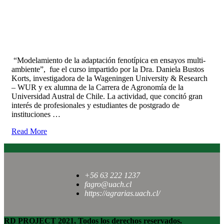
Modelos para caracterizar la adaptación de
los cultivos en distintas condiciones
ambientales
“Modelamiento de la adaptación fenotípica en ensayos multi-
ambiente”, fue el curso impartido por la Dra. Daniela Bustos
Korts, investigadora de la Wageningen University & Research
– WUR y ex alumna de la Carrera de Agronomía de la
Universidad Austral de Chile. La actividad, que concitó gran
interés de profesionales y estudiantes de postgrado de
instituciones …
Read More
+56 63 222 1237
fagro@uach.cl
https://agrarias.uach.cl/
RD PROJECT 2021, Todos los derechos reservados.