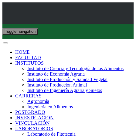
Toggle navigation
HOME
FACULTAD
INSTITUTOS
Instituto de Ciencia y Tecnología de los Alimentos
Instituto de Economía Agraria
Instituto de Producción y Sanidad Vegetal
Instituto de Producción Animal
Instituto de Ingeniería Agraria y Suelos
CARRERAS
Agronomía
Ingeniería en Alimentos
POSTGRADO
INVESTIGACIÓN
VINCULACIÓN
LABORATORIOS
Laboratorio de Fitotecnia