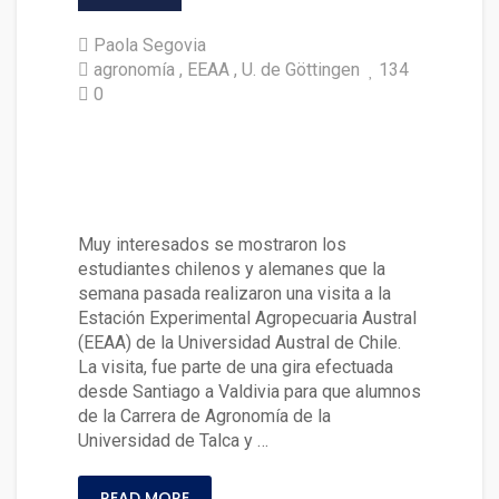
Paola Segovia
agronomía
EEAA
U. de Göttingen
134
0
Estudiantes de las U. de Götti
ngen y de la U. de Talca visita
ron la EEAA
Muy interesados se mostraron los
estudiantes chilenos y alemanes que la
semana pasada realizaron una visita a la
Estación Experimental Agropecuaria Austral
(EEAA) de la Universidad Austral de Chile.
La visita, fue parte de una gira efectuada
desde Santiago a Valdivia para que alumnos
de la Carrera de Agronomía de la
Universidad de Talca y …
READ MORE