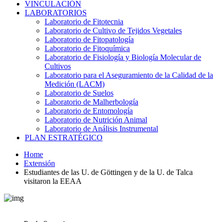
VINCULACIÓN
LABORATORIOS
Laboratorio de Fitotecnia
Laboratorio de Cultivo de Tejidos Vegetales
Laboratorio de Fitopatología
Laboratorio de Fitoquímica
Laboratorio de Fisiología y Biología Molecular de
Cultivos
Laboratorio para el Aseguramiento de la Calidad de la
Medición (LACM)
Laboratorio de Suelos
Laboratorio de Malherbología
Laboratorio de Entomología
Laboratorio de Nutrición Animal
Laboratorio de Análisis Instrumental
PLAN ESTRATÉGICO
Home
Extensión
Estudiantes de las U. de Göttingen y de la U. de Talca
visitaron la EEAA