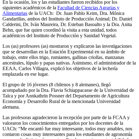
En la ocasión, los y las estudiantes fueron recibidos por los
siguientes académicos de la
Facultad de Ciencias Agrarias y
Alimentarias
de la UACh: Dr. Juan Pablo Keim, Dra. Mónica
Gandarillas, ambos del Instituto de Producción Animal; Dr. Daniel
Calderini, Dr. Iván Maureira, Dr. Esteban Basoalto y la Dra. Anita
Behn, que fue quien coordinó la visita a esta unidad, todos
académicos del Instituto de Producción y Sanidad Vegetal.
Los (as) profesores (as) mostraron y explicaron las investigaciones
que se desarrollan en la Estación Experimental en su ámbito de
trabajo, entre ellos trigo, rumiantes, gallinas criollas, manzanas
ancestrales, lúpulo y papas nativas. Asimismo, el administrador de la
EEAA, Carlos Villagra, explicó los objetivos de la lechería
emplazada en ese lugar.
El grupo de 16 jóvenes (8 chilenos y 8 alemanes), llegó
acompañado por la Dra. Flavia Schiappacasse de la Universidad de
Talca y por Annkathrin Possner del Departamento de Agricultura
Economía y Desarrollo Rural de la mencionada Universidad
alemana.
Las profesoras agradecieron la recepción por parte de la FCAA y
valoraron los conocimientos entregados por los docentes de la
UACh: “Me encantó fue muy interesante, todos muy amables, nos
contaron cosas muy interesantes para los estudiantes de agronomía