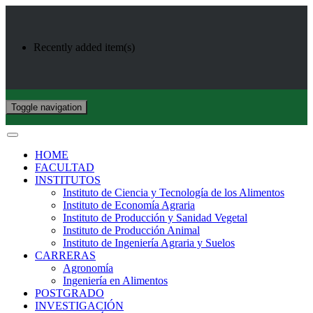
Recently added item(s)
Toggle navigation
HOME
FACULTAD
INSTITUTOS
Instituto de Ciencia y Tecnología de los Alimentos
Instituto de Economía Agraria
Instituto de Producción y Sanidad Vegetal
Instituto de Producción Animal
Instituto de Ingeniería Agraria y Suelos
CARRERAS
Agronomía
Ingeniería en Alimentos
POSTGRADO
INVESTIGACIÓN