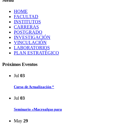
Menú
HOME
FACULTAD
INSTITUTOS
CARRERAS
POSTGRADO
INVESTIGACIÓN
VINCULACIÓN
LABORATORIOS
PLAN ESTRATÉGICO
Próximos Eventos
Jul
03
Curso de Actualización “
Jul
03
Seminario «Macroalgas para
May
29