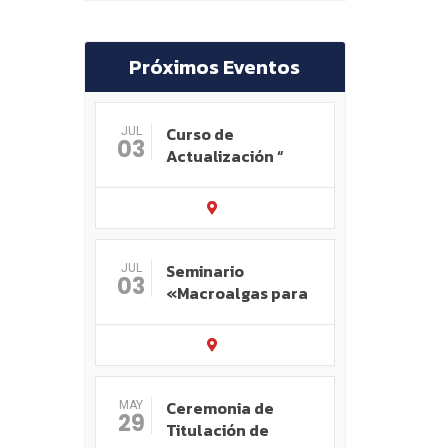
Próximos Eventos
Curso de
JUL
03
Actualización “
Seminario
JUL
03
«Macroalgas para
Ceremonia de
MAY
29
Titulación de