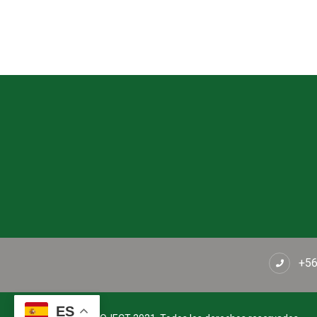
+56
ES