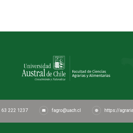
 63 222 1237
fagro@uach.cl
https://agrari