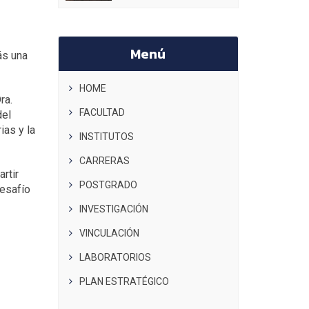
Menú
ás una
HOME
ra.
FACULTAD
del
ias y la
INSTITUTOS
CARRERAS
rtir
POSTGRADO
desafío
INVESTIGACIÓN
VINCULACIÓN
LABORATORIOS
PLAN ESTRATÉGICO