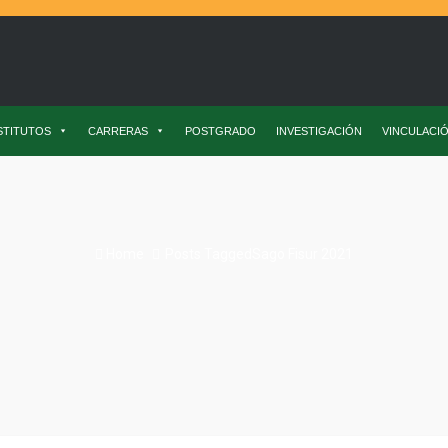
STITUTOS
CARRERAS
POSTGRADO
INVESTIGACIÓN
VINCULACI
Home
Posts TaggedSago Fisur 2021