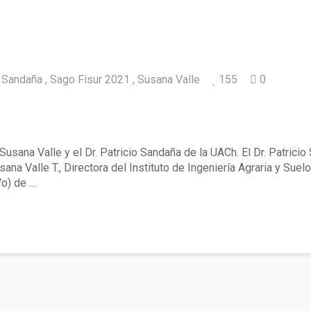
o Sandaña
Sago Fisur 2021
Susana Valle
155
0
elo y agricultura de precisión fueron temas 
usana Valle y el Dr. Patricio Sandaña de la UACh. El Dr. Patricio
ana Valle T., Directora del Instituto de Ingeniería Agraria y Sue
Vo) de …