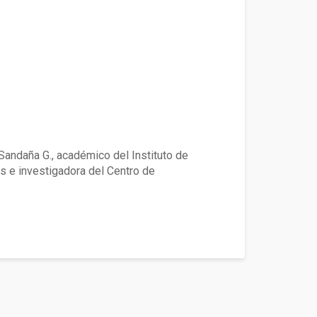
expuestos en la Sago Fisur 20
 Sandaña G., académico del Instituto de
los e investigadora del Centro de